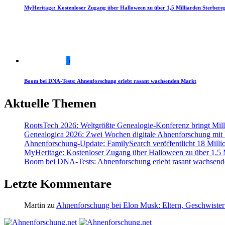
MyHeritage: Kostenloser Zugang über Halloween zu über 1,5 Milliarden Sterbereg
5
Boom bei DNA-Tests: Ahnenforschung erlebt rasant wachsenden Markt
Aktuelle Themen
RootsTech 2026: Weltgrößte Genealogie-Konferenz bringt Mi
Genealogica 2026: Zwei Wochen digitale Ahnenforschung mit
Ahnenforschung-Update: FamilySearch veröffentlicht 18 Milli
MyHeritage: Kostenloser Zugang über Halloween zu über 1,5 Mi
Boom bei DNA-Tests: Ahnenforschung erlebt rasant wachsend
Letzte Kommentare
Martin
zu
Ahnenforschung bei Elon Musk: Eltern, Geschwister