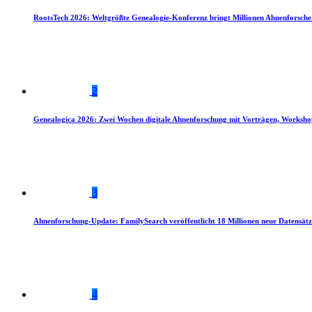
RootsTech 2026: Weltgrößte Genealogie-Konferenz bringt Millionen Ahnenforsch
2
Genealogica 2026: Zwei Wochen digitale Ahnenforschung mit Vorträgen, Worksho
3
Ahnenforschung-Update: FamilySearch veröffentlicht 18 Millionen neue Datensätz
4