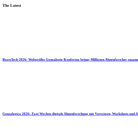
The Latest
RootsTech 2026: Weltgrößte Genealogie-Konferenz bringt Millionen Ahnenforscher zusa
Genealogica 2026: Zwei Wochen digitale Ahnenforschung mit Vorträgen, Workshops und A