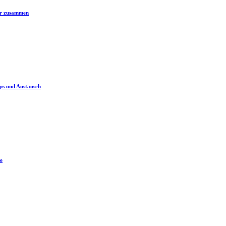
er zusammen
ps und Austausch
e