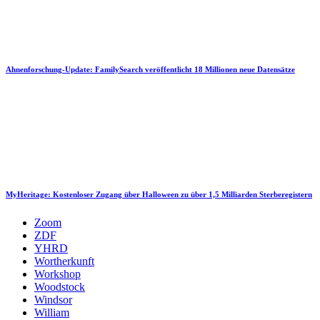
Ahnenforschung-Update: FamilySearch veröffentlicht 18 Millionen neue Datensätze
MyHeritage: Kostenloser Zugang über Halloween zu über 1,5 Milliarden Sterberegistern
Zoom
ZDF
YHRD
Wortherkunft
Workshop
Woodstock
Windsor
William