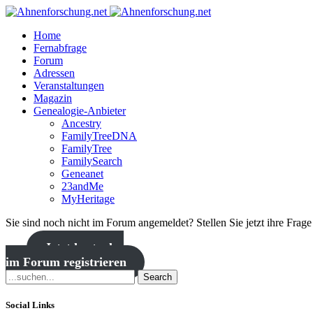
Home
Fernabfrage
Forum
Adressen
Veranstaltungen
Magazin
Genealogie-Anbieter
Ancestry
FamilyTreeDNA
FamilyTree
FamilySearch
Geneanet
23andMe
MyHeritage
Sie sind noch nicht im Forum angemeldet? Stellen Sie jetzt ihre Frag
Jetzt kostenlos
im Forum registrieren
Search
Social Links