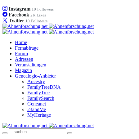
Instagram
10
Followers
Facebook
2K
Likes
Twitter
10
Followers
Home
Fernabfrage
Forum
Adressen
Veranstaltungen
Magazin
Genealogie-Anbieter
Ancestry
FamilyTreeDNA
FamilyTree
FamilySearch
Geneanet
23andMe
MyHeritage