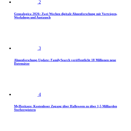
2
Genealogica 2026: Zwei Wochen digitale Ahnenforschung mit Vorträgen,
Workshops und Austausch
3
Ahnenforschung-Update: FamilySearch veröffentlicht 18 Millionen neue
Datensätze
4
MyHeritage: Kostenloser Zugang über Halloween zu über 1,5 Milliarden
Sterberegistern