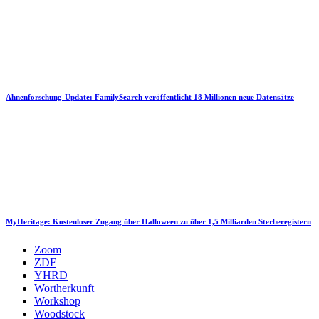
Ahnenforschung-Update: FamilySearch veröffentlicht 18 Millionen neue Datensätze
MyHeritage: Kostenloser Zugang über Halloween zu über 1,5 Milliarden Sterberegistern
Zoom
ZDF
YHRD
Wortherkunft
Workshop
Woodstock