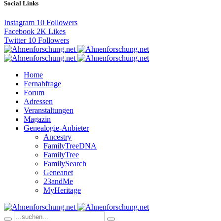
Social Links
Instagram
10
Followers
Facebook
2K
Likes
Twitter
10
Followers
Home
Fernabfrage
Forum
Adressen
Veranstaltungen
Magazin
Genealogie-Anbieter
Ancestry
FamilyTreeDNA
FamilyTree
FamilySearch
Geneanet
23andMe
MyHeritage