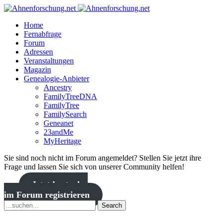
Home
Fernabfrage
Forum
Adressen
Veranstaltungen
Magazin
Genealogie-Anbieter
Ancestry
FamilyTreeDNA
FamilyTree
FamilySearch
Geneanet
23andMe
MyHeritage
Sie sind noch nicht im Forum angemeldet? Stellen Sie jetzt ihre
Frage und lassen Sie sich von unserer Community helfen!
Jetzt kostenlos
im Forum registrieren
Search