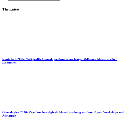
The Latest
RootsTech 2026: Weltgrößte Genealogie-Konferenz bringt Millionen Ahnenforscher
zusammen
Genealogica 2026: Zwei Wochen digitale Ahnenforschung mit Vorträgen, Workshops und
Austausch