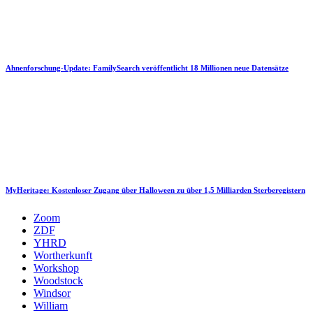
Ahnenforschung-Update: FamilySearch veröffentlicht 18 Millionen neue Datensätze
MyHeritage: Kostenloser Zugang über Halloween zu über 1,5 Milliarden Sterberegistern
Zoom
ZDF
YHRD
Wortherkunft
Workshop
Woodstock
Windsor
William