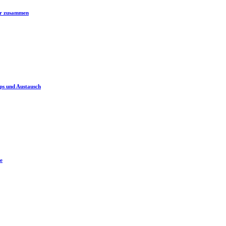
er zusammen
ps und Austausch
e