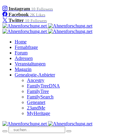
Instagram
10
Followers
Facebook
2K
Likes
Twitter
10
Followers
Home
Fernabfrage
Forum
Adressen
Veranstaltungen
Magazin
Genealogie-Anbieter
Ancestry
FamilyTreeDNA
FamilyTree
FamilySearch
Geneanet
23andMe
MyHeritage