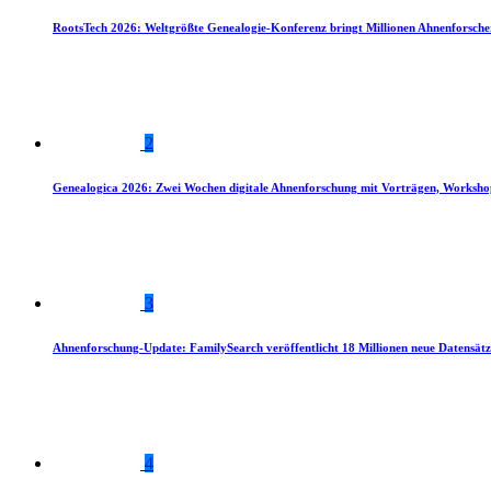
RootsTech 2026: Weltgrößte Genealogie-Konferenz bringt Millionen Ahnenforsch
2
Genealogica 2026: Zwei Wochen digitale Ahnenforschung mit Vorträgen, Worksho
3
Ahnenforschung-Update: FamilySearch veröffentlicht 18 Millionen neue Datensätz
4