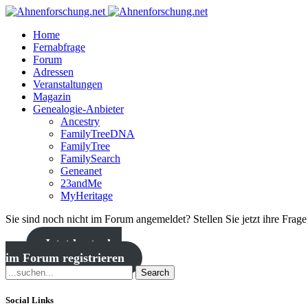
Home
Fernabfrage
Forum
Adressen
Veranstaltungen
Magazin
Genealogie-Anbieter
Ancestry
FamilyTreeDNA
FamilyTree
FamilySearch
Geneanet
23andMe
MyHeritage
Sie sind noch nicht im Forum angemeldet? Stellen Sie jetzt ihre Frag
Jetzt kostenlos
im Forum registrieren
Search
Social Links