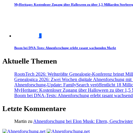
MyHeritage: Kostenloser Zugang über Halloween zu über 1,5 Milliarden Sterbereg
5
Boom bei DNA-Tests: Ahnenforschung erlebt rasant wachsenden Markt
Aktuelle Themen
RootsTech 2026: Weltgrößte Genealogie-Konferenz bringt Mi
Genealogica 2026: Zwei Wochen digitale Ahnenforschung mit
Ahnenforschung-Update: FamilySearch veröffentlicht 18 Milli
MyHeritage: Kostenloser Zugang über Halloween zu über 1,5 Mi
Boom bei DNA-Tests: Ahnenforschung erlebt rasant wachsend
Letzte Kommentare
Martin
zu
Ahnenforschung bei Elon Musk: Eltern, Geschwister