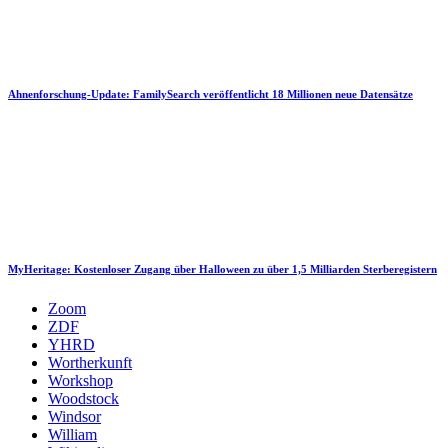
Ahnenforschung-Update: FamilySearch veröffentlicht 18 Millionen neue Datensätze
MyHeritage: Kostenloser Zugang über Halloween zu über 1,5 Milliarden Sterberegistern
Zoom
ZDF
YHRD
Wortherkunft
Workshop
Woodstock
Windsor
William