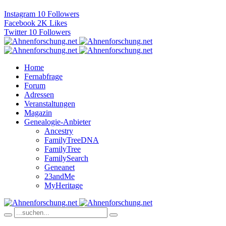
Instagram
10
Followers
Facebook
2K
Likes
Twitter
10
Followers
Home
Fernabfrage
Forum
Adressen
Veranstaltungen
Magazin
Genealogie-Anbieter
Ancestry
FamilyTreeDNA
FamilyTree
FamilySearch
Geneanet
23andMe
MyHeritage