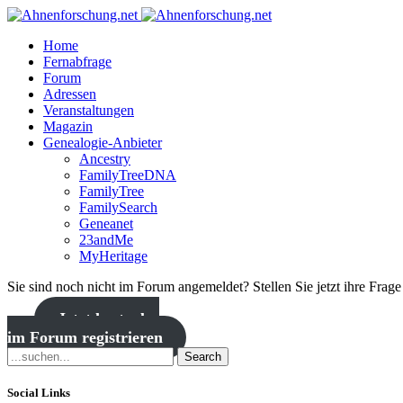
Home
Fernabfrage
Forum
Adressen
Veranstaltungen
Magazin
Genealogie-Anbieter
Ancestry
FamilyTreeDNA
FamilyTree
FamilySearch
Geneanet
23andMe
MyHeritage
Sie sind noch nicht im Forum angemeldet? Stellen Sie jetzt ihre Frag
Jetzt kostenlos
im Forum registrieren
Search
Social Links