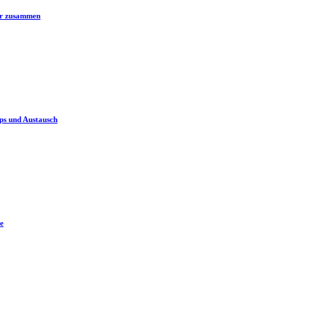
er zusammen
ps und Austausch
e