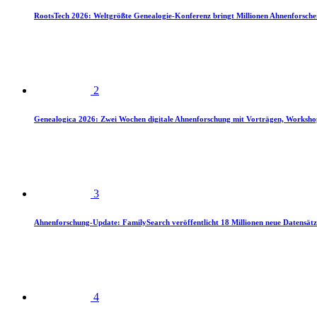
RootsTech 2026: Weltgrößte Genealogie-Konferenz bringt Millionen Ahnenforsch
2
Genealogica 2026: Zwei Wochen digitale Ahnenforschung mit Vorträgen, Worksho
3
Ahnenforschung-Update: FamilySearch veröffentlicht 18 Millionen neue Datensätz
4