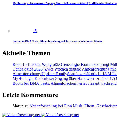
MyHeritage: Kostenloser Zugang über Halloween zu über 1,5 Milliarden Sterbereg
5
Boom bei DNA-Tests: Ahnenforschung erlebt rasant wachsenden Markt
Aktuelle Themen
RootsTech 2026: Weltgrößte Genealogie-Konferenz bringt Mi
Genealogica 2026: Zwei Wochen digitale Ahnenforschung mit
Ahnenforschung-Update: FamilySearch veröffentlicht 18 Milli
MyHeritage: Kostenloser Zugang über Halloween zu über 1,5 Mi
Boom bei DNA-Tests: Ahnenforschung erlebt rasant wachsend
Letzte Kommentare
Martin
zu
Ahnenforschung bei Elon Musk: Eltern, Geschwister