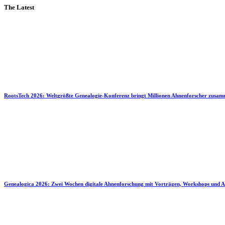
The Latest
RootsTech 2026: Weltgrößte Genealogie-Konferenz bringt Millionen Ahnenforscher zusa
Genealogica 2026: Zwei Wochen digitale Ahnenforschung mit Vorträgen, Workshops und A