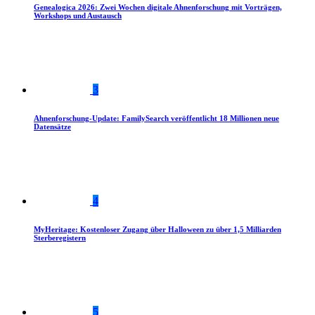
Genealogica 2026: Zwei Wochen digitale Ahnenforschung mit Vorträgen,
Workshops und Austausch
3
Ahnenforschung-Update: FamilySearch veröffentlicht 18 Millionen neue
Datensätze
4
MyHeritage: Kostenloser Zugang über Halloween zu über 1,5 Milliarden
Sterberegistern
5