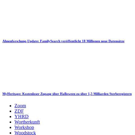
Ahnenforschung-Update: FamilySearch veröffentlicht 18 Millionen neue Datensätze
MyHeritage: Kostenloser Zugang über Halloween zu über 1,5 Milliarden Sterberegistern
Zoom
ZDF
YHRD
Wortherkunft
Workshop
Woodstock