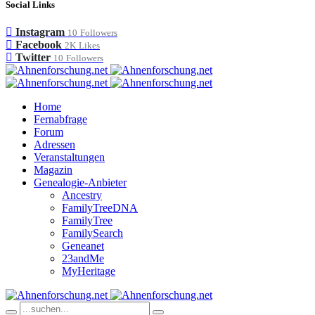
Social Links
Instagram
10
Followers
Facebook
2K
Likes
Twitter
10
Followers
Home
Fernabfrage
Forum
Adressen
Veranstaltungen
Magazin
Genealogie-Anbieter
Ancestry
FamilyTreeDNA
FamilyTree
FamilySearch
Geneanet
23andMe
MyHeritage