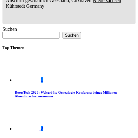
Anschrift geschäftlich
Geestland, Cuxhaven
Niedersachsen
Kührstedt
Germany
Suchen
Suchen
Top Themen
1
RootsTech 2026: Weltgrößte Genealogie-Konferenz bringt Millionen
Ahnenforscher zusammen
2