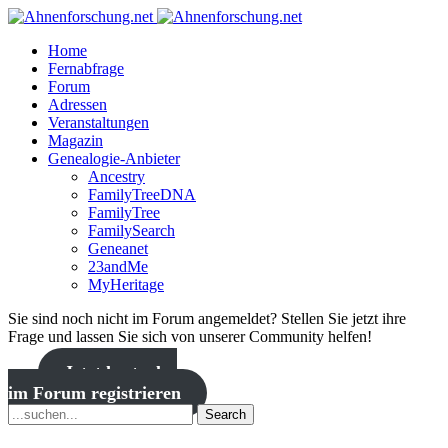
Home
Fernabfrage
Forum
Adressen
Veranstaltungen
Magazin
Genealogie-Anbieter
Ancestry
FamilyTreeDNA
FamilyTree
FamilySearch
Geneanet
23andMe
MyHeritage
Sie sind noch nicht im Forum angemeldet? Stellen Sie jetzt ihre
Frage und lassen Sie sich von unserer Community helfen!
Jetzt kostenlos
im Forum registrieren
Search