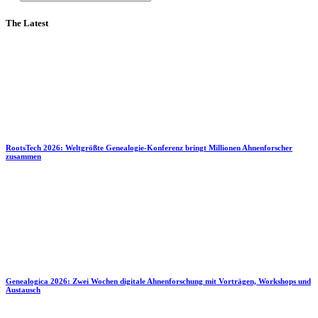
The Latest
RootsTech 2026: Weltgrößte Genealogie-Konferenz bringt Millionen Ahnenforscher
zusammen
Genealogica 2026: Zwei Wochen digitale Ahnenforschung mit Vorträgen, Workshops und
Austausch