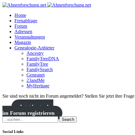
Home
Fernabfrage
Forum
Adressen
Veranstaltungen
Magazin
Genealogie-Anbieter
Ancestry
FamilyTreeDNA
FamilyTree
FamilySearch
Geneanet
23andMe
MyHeritage
Sie sind noch nicht im Forum angemeldet? Stellen Sie jetzt ihre Frag
Jetzt kostenlos
im Forum registrieren
Search
Social Links