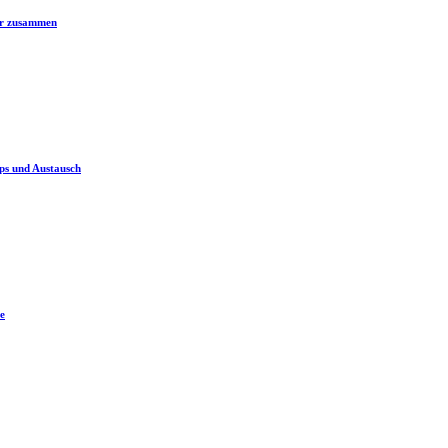
er zusammen
ps und Austausch
e