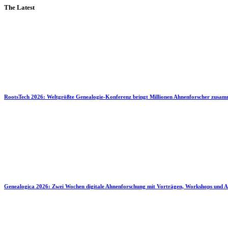
The Latest
RootsTech 2026: Weltgrößte Genealogie-Konferenz bringt Millionen Ahnenforscher zusa
Genealogica 2026: Zwei Wochen digitale Ahnenforschung mit Vorträgen, Workshops und A