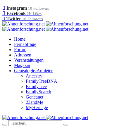
Instagram
10
Followers
Facebook
2K
Likes
Twitter
10
Followers
Home
Fernabfrage
Forum
Adressen
Veranstaltungen
Magazin
Genealogie-Anbieter
Ancestry
FamilyTreeDNA
FamilyTree
FamilySearch
Geneanet
23andMe
MyHeritage