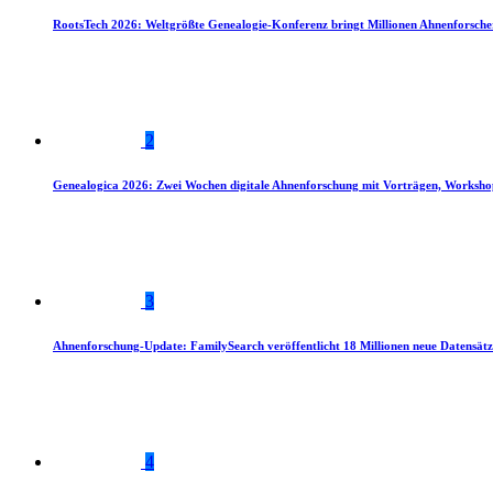
RootsTech 2026: Weltgrößte Genealogie-Konferenz bringt Millionen Ahnenforsch
2
Genealogica 2026: Zwei Wochen digitale Ahnenforschung mit Vorträgen, Worksho
3
Ahnenforschung-Update: FamilySearch veröffentlicht 18 Millionen neue Datensätz
4