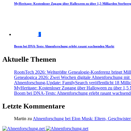
MyHeritage: Kostenloser Zugang über Halloween zu über 1,5 Milliarden Sterbereg
5
Boom bei DNA-Tests: Ahnenforschung erlebt rasant wachsenden Markt
Aktuelle Themen
RootsTech 2026: Weltgrößte Genealogie-Konferenz bringt Mi
Genealogica 2026: Zwei Wochen digitale Ahnenforschung mit
Ahnenforschung-Update: FamilySearch veröffentlicht 18 Milli
MyHeritage: Kostenloser Zugang über Halloween zu über 1,5 Mi
Boom bei DNA-Tests: Ahnenforschung erlebt rasant wachsend
Letzte Kommentare
Martin
zu
Ahnenforschung bei Elon Musk: Eltern, Geschwister