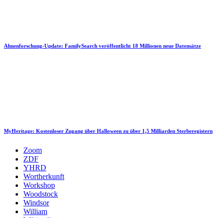
Ahnenforschung-Update: FamilySearch veröffentlicht 18 Millionen neue Datensätze
MyHeritage: Kostenloser Zugang über Halloween zu über 1,5 Milliarden Sterberegistern
Zoom
ZDF
YHRD
Wortherkunft
Workshop
Woodstock
Windsor
William