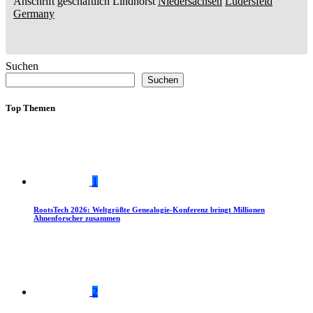
Anschrift geschäftlich
Lindhorst
Niedersachsen
Lüdersfeld
Germany
Suchen
Suchen
Top Themen
1
RootsTech 2026: Weltgrößte Genealogie-Konferenz bringt Millionen
Ahnenforscher zusammen
2