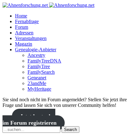
Home
Fernabfrage
Forum
Adressen
Veranstaltungen
Magazin
Genealogie-Anbieter
Ancestry
FamilyTreeDNA
FamilyTree
FamilySearch
Geneanet
23andMe
MyHeritage
Sie sind noch nicht im Forum angemeldet? Stellen Sie jetzt ihre
Frage und lassen Sie sich von unserer Community helfen!
Jetzt kostenlos
im Forum registrieren
Search