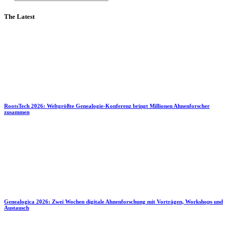
The Latest
RootsTech 2026: Weltgrößte Genealogie-Konferenz bringt Millionen Ahnenforscher
zusammen
Genealogica 2026: Zwei Wochen digitale Ahnenforschung mit Vorträgen, Workshops und
Austausch