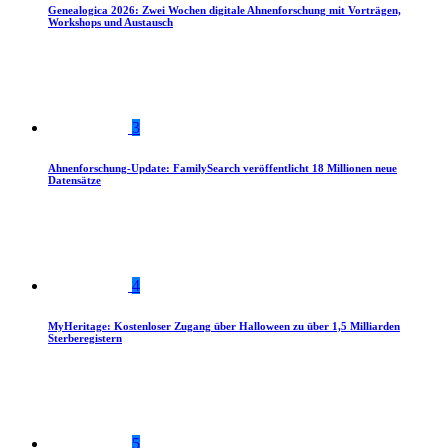
Genealogica 2026: Zwei Wochen digitale Ahnenforschung mit Vorträgen,
Workshops und Austausch
3
Ahnenforschung-Update: FamilySearch veröffentlicht 18 Millionen neue
Datensätze
4
MyHeritage: Kostenloser Zugang über Halloween zu über 1,5 Milliarden
Sterberegistern
5