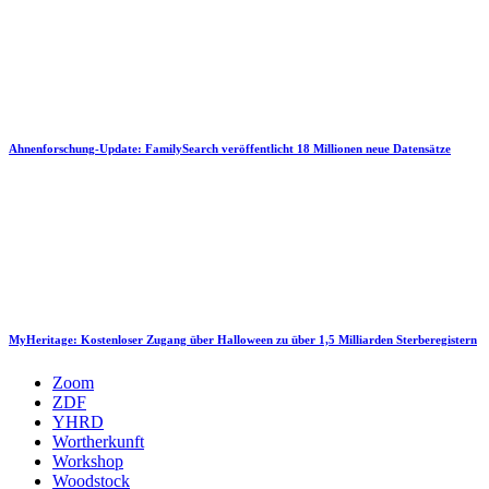
Ahnenforschung-Update: FamilySearch veröffentlicht 18 Millionen neue Datensätze
MyHeritage: Kostenloser Zugang über Halloween zu über 1,5 Milliarden Sterberegistern
Zoom
ZDF
YHRD
Wortherkunft
Workshop
Woodstock