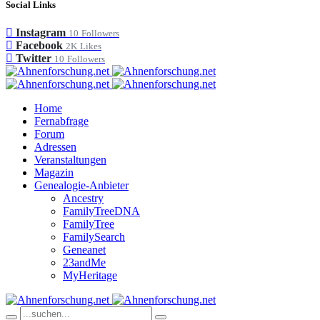
Social Links
Instagram
10
Followers
Facebook
2K
Likes
Twitter
10
Followers
Home
Fernabfrage
Forum
Adressen
Veranstaltungen
Magazin
Genealogie-Anbieter
Ancestry
FamilyTreeDNA
FamilyTree
FamilySearch
Geneanet
23andMe
MyHeritage