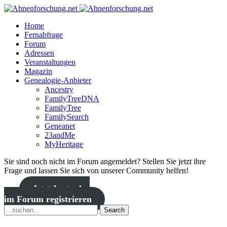
Home
Fernabfrage
Forum
Adressen
Veranstaltungen
Magazin
Genealogie-Anbieter
Ancestry
FamilyTreeDNA
FamilyTree
FamilySearch
Geneanet
23andMe
MyHeritage
Sie sind noch nicht im Forum angemeldet? Stellen Sie jetzt ihre
Frage und lassen Sie sich von unserer Community helfen!
Jetzt kostenlos
im Forum registrieren
Search