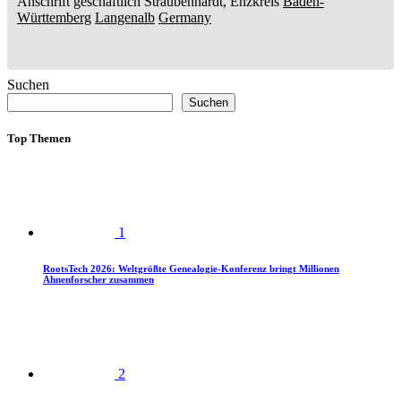
Anschrift geschäftlich
Straubenhardt, Enzkreis
Baden-
Württemberg
Langenalb
Germany
Suchen
Suchen
Top Themen
1
RootsTech 2026: Weltgrößte Genealogie-Konferenz bringt Millionen
Ahnenforscher zusammen
2