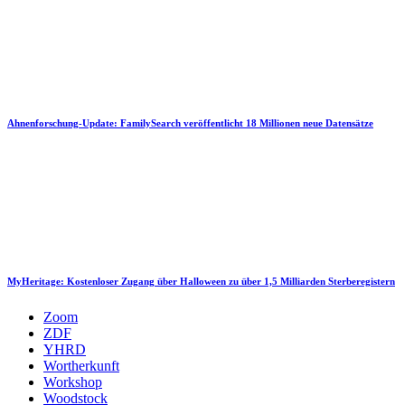
Ahnenforschung-Update: FamilySearch veröffentlicht 18 Millionen neue Datensätze
MyHeritage: Kostenloser Zugang über Halloween zu über 1,5 Milliarden Sterberegistern
Zoom
ZDF
YHRD
Wortherkunft
Workshop
Woodstock