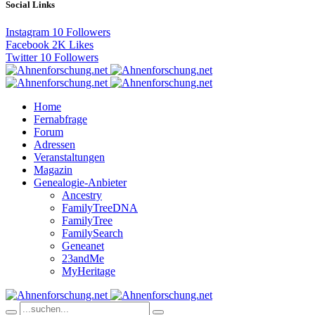
Social Links
Instagram
10
Followers
Facebook
2K
Likes
Twitter
10
Followers
Home
Fernabfrage
Forum
Adressen
Veranstaltungen
Magazin
Genealogie-Anbieter
Ancestry
FamilyTreeDNA
FamilyTree
FamilySearch
Geneanet
23andMe
MyHeritage