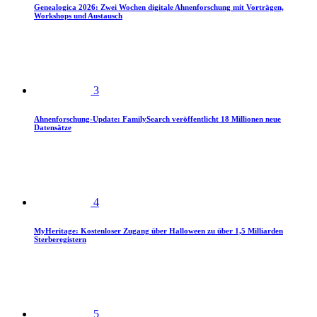
Genealogica 2026: Zwei Wochen digitale Ahnenforschung mit Vorträgen,
Workshops und Austausch
3
Ahnenforschung-Update: FamilySearch veröffentlicht 18 Millionen neue
Datensätze
4
MyHeritage: Kostenloser Zugang über Halloween zu über 1,5 Milliarden
Sterberegistern
5