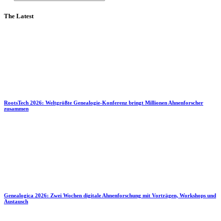
The Latest
RootsTech 2026: Weltgrößte Genealogie-Konferenz bringt Millionen Ahnenforscher
zusammen
Genealogica 2026: Zwei Wochen digitale Ahnenforschung mit Vorträgen, Workshops und
Austausch