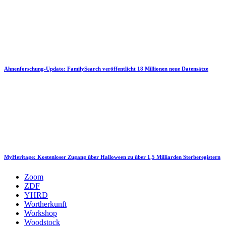
Ahnenforschung-Update: FamilySearch veröffentlicht 18 Millionen neue Datensätze
MyHeritage: Kostenloser Zugang über Halloween zu über 1,5 Milliarden Sterberegistern
Zoom
ZDF
YHRD
Wortherkunft
Workshop
Woodstock