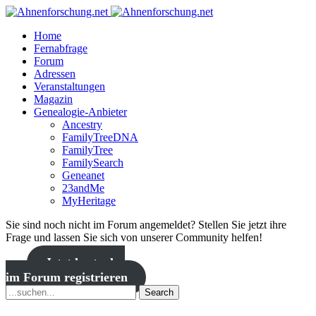
Home
Fernabfrage
Forum
Adressen
Veranstaltungen
Magazin
Genealogie-Anbieter
Ancestry
FamilyTreeDNA
FamilyTree
FamilySearch
Geneanet
23andMe
MyHeritage
Sie sind noch nicht im Forum angemeldet? Stellen Sie jetzt ihre
Frage und lassen Sie sich von unserer Community helfen!
Jetzt kostenlos
im Forum registrieren
Search