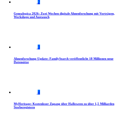
2
Genealogica 2026: Zwei Wochen digitale Ahnenforschung mit Vorträgen,
Workshops und Austausch
3
Ahnenforschung-Update: FamilySearch veröffentlicht 18 Millionen neue
Datensätze
4
MyHeritage: Kostenloser Zugang über Halloween zu über 1,5 Milliarden
Sterberegistern