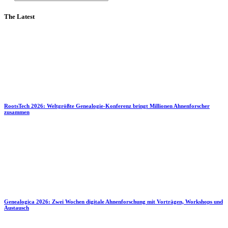
The Latest
RootsTech 2026: Weltgrößte Genealogie-Konferenz bringt Millionen Ahnenforscher
zusammen
Genealogica 2026: Zwei Wochen digitale Ahnenforschung mit Vorträgen, Workshops und
Austausch