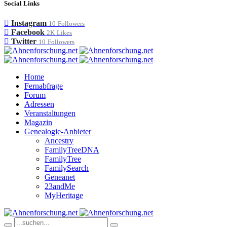
Social Links
Instagram
10
Followers
Facebook
2K
Likes
Twitter
10
Followers
Home
Fernabfrage
Forum
Adressen
Veranstaltungen
Magazin
Genealogie-Anbieter
Ancestry
FamilyTreeDNA
FamilyTree
FamilySearch
Geneanet
23andMe
MyHeritage