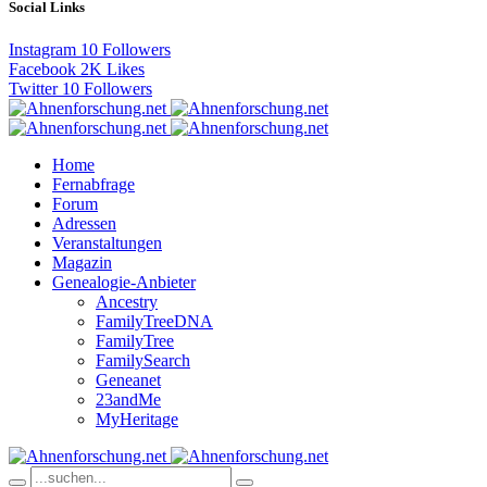
Social Links
Instagram
10
Followers
Facebook
2K
Likes
Twitter
10
Followers
Home
Fernabfrage
Forum
Adressen
Veranstaltungen
Magazin
Genealogie-Anbieter
Ancestry
FamilyTreeDNA
FamilyTree
FamilySearch
Geneanet
23andMe
MyHeritage