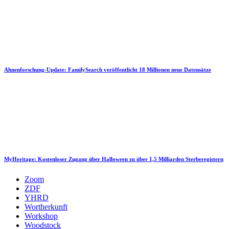
Ahnenforschung-Update: FamilySearch veröffentlicht 18 Millionen neue Datensätze
MyHeritage: Kostenloser Zugang über Halloween zu über 1,5 Milliarden Sterberegistern
Zoom
ZDF
YHRD
Wortherkunft
Workshop
Woodstock