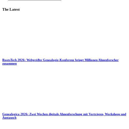
The Latest
RootsTech 2026: Weltgrößte Genealogie-Konferenz bringt Millionen Ahnenforscher
zusammen
Genealogica 2026: Zwei Wochen digitale Ahnenforschung mit Vorträgen, Workshops und
Austausch