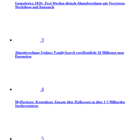
Genealogica 2026: Zwei Wochen digitale Ahnenforschung mit Vorträgen,
Workshops und Austausch
3
Ahnenforschung-Update: FamilySearch veröffentlicht 18 Millionen neue
Datensätze
4
MyHeritage: Kostenloser Zugang über Halloween zu über 1,5 Milliarden
Sterberegistern
5