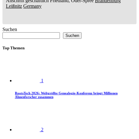
Anschrift geschäftlich
Friedland, Oder-Spree
Brandenburg
Leißnitz
Germany
Suchen
Suchen
Top Themen
1
RootsTech 2026: Weltgrößte Genealogie-Konferenz bringt Millionen
Ahnenforscher zusammen
2