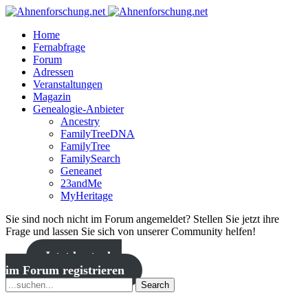
Home
Fernabfrage
Forum
Adressen
Veranstaltungen
Magazin
Genealogie-Anbieter
Ancestry
FamilyTreeDNA
FamilyTree
FamilySearch
Geneanet
23andMe
MyHeritage
Sie sind noch nicht im Forum angemeldet? Stellen Sie jetzt ihre
Frage und lassen Sie sich von unserer Community helfen!
Jetzt kostenlos
im Forum registrieren
Search