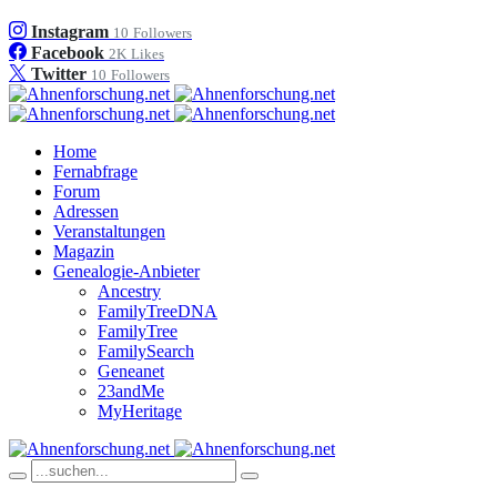
Instagram
10
Followers
Facebook
2K
Likes
Twitter
10
Followers
Home
Fernabfrage
Forum
Adressen
Veranstaltungen
Magazin
Genealogie-Anbieter
Ancestry
FamilyTreeDNA
FamilyTree
FamilySearch
Geneanet
23andMe
MyHeritage