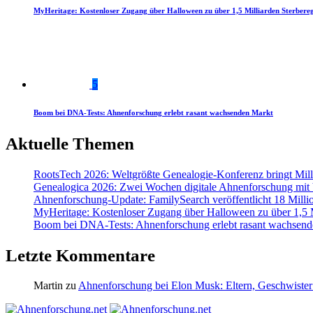
MyHeritage: Kostenloser Zugang über Halloween zu über 1,5 Milliarden Sterbereg
5
Boom bei DNA-Tests: Ahnenforschung erlebt rasant wachsenden Markt
Aktuelle Themen
RootsTech 2026: Weltgrößte Genealogie-Konferenz bringt Mi
Genealogica 2026: Zwei Wochen digitale Ahnenforschung mit
Ahnenforschung-Update: FamilySearch veröffentlicht 18 Milli
MyHeritage: Kostenloser Zugang über Halloween zu über 1,5 Mi
Boom bei DNA-Tests: Ahnenforschung erlebt rasant wachsend
Letzte Kommentare
Martin
zu
Ahnenforschung bei Elon Musk: Eltern, Geschwister