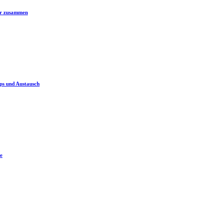
er zusammen
ps und Austausch
e