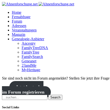
Home
Fernabfrage
Forum
Adressen
Veranstaltungen
Magazin
Genealogie-Anbieter
Ancestry
FamilyTreeDNA
FamilyTree
FamilySearch
Geneanet
23andMe
MyHeritage
Sie sind noch nicht im Forum angemeldet? Stellen Sie jetzt ihre Frag
Jetzt kostenlos
im Forum registrieren
Search
Social Links