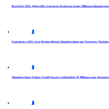
RootsTech 2026: Weltgrößte Genealogie-Konferenz bringt Millionen Ahnenforsch
2
Genealogica 2026: Zwei Wochen digitale Ahnenforschung mit Vorträgen, Worksho
3
Ahnenforschung-Update: FamilySearch veröffentlicht 18 Millionen neue Datensätz
4