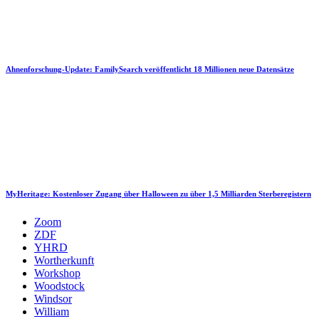
Ahnenforschung-Update: FamilySearch veröffentlicht 18 Millionen neue Datensätze
MyHeritage: Kostenloser Zugang über Halloween zu über 1,5 Milliarden Sterberegistern
Zoom
ZDF
YHRD
Wortherkunft
Workshop
Woodstock
Windsor
William