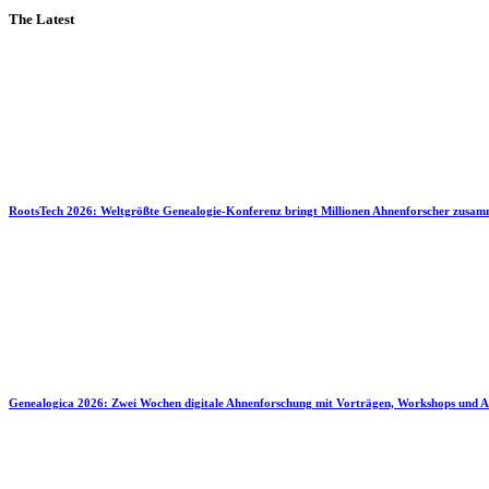
The Latest
RootsTech 2026: Weltgrößte Genealogie-Konferenz bringt Millionen Ahnenforscher zusa
Genealogica 2026: Zwei Wochen digitale Ahnenforschung mit Vorträgen, Workshops und A