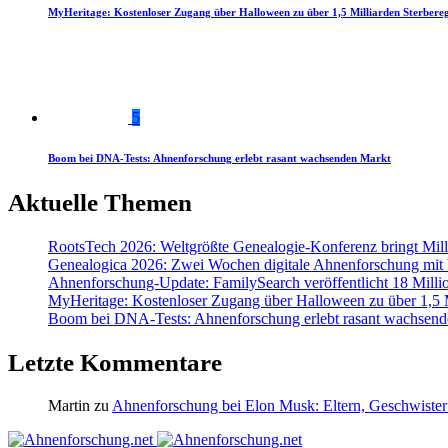
MyHeritage: Kostenloser Zugang über Halloween zu über 1,5 Milliarden Sterbereg
5
Boom bei DNA-Tests: Ahnenforschung erlebt rasant wachsenden Markt
Aktuelle Themen
RootsTech 2026: Weltgrößte Genealogie-Konferenz bringt Mi
Genealogica 2026: Zwei Wochen digitale Ahnenforschung mit
Ahnenforschung-Update: FamilySearch veröffentlicht 18 Milli
MyHeritage: Kostenloser Zugang über Halloween zu über 1,5 Mi
Boom bei DNA-Tests: Ahnenforschung erlebt rasant wachsend
Letzte Kommentare
Martin
zu
Ahnenforschung bei Elon Musk: Eltern, Geschwister