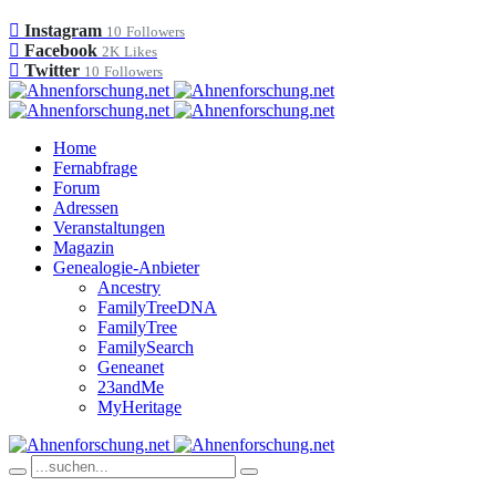
Instagram
10
Followers
Facebook
2K
Likes
Twitter
10
Followers
Home
Fernabfrage
Forum
Adressen
Veranstaltungen
Magazin
Genealogie-Anbieter
Ancestry
FamilyTreeDNA
FamilyTree
FamilySearch
Geneanet
23andMe
MyHeritage