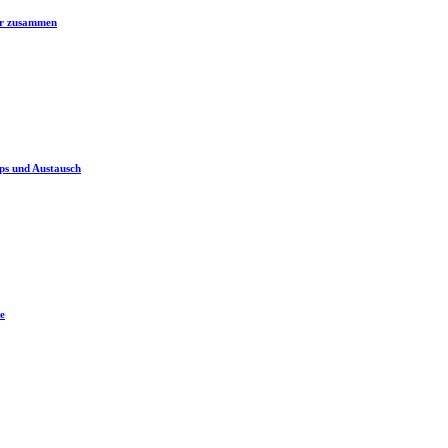
er zusammen
ps und Austausch
e