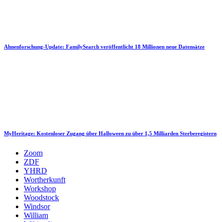
Ahnenforschung-Update: FamilySearch veröffentlicht 18 Millionen neue Datensätze
MyHeritage: Kostenloser Zugang über Halloween zu über 1,5 Milliarden Sterberegistern
Zoom
ZDF
YHRD
Wortherkunft
Workshop
Woodstock
Windsor
William