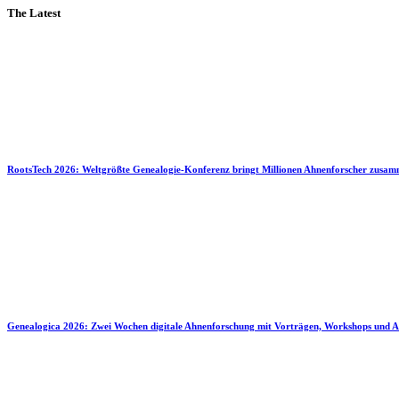
The Latest
RootsTech 2026: Weltgrößte Genealogie-Konferenz bringt Millionen Ahnenforscher zusa
Genealogica 2026: Zwei Wochen digitale Ahnenforschung mit Vorträgen, Workshops und A