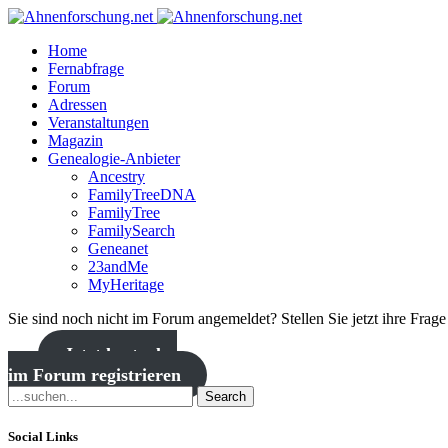
Home
Fernabfrage
Forum
Adressen
Veranstaltungen
Magazin
Genealogie-Anbieter
Ancestry
FamilyTreeDNA
FamilyTree
FamilySearch
Geneanet
23andMe
MyHeritage
Sie sind noch nicht im Forum angemeldet? Stellen Sie jetzt ihre Frag
Jetzt kostenlos
im Forum registrieren
Search
Social Links