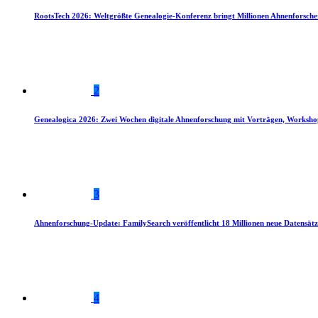
RootsTech 2026: Weltgrößte Genealogie-Konferenz bringt Millionen Ahnenforsch
2
Genealogica 2026: Zwei Wochen digitale Ahnenforschung mit Vorträgen, Worksho
3
Ahnenforschung-Update: FamilySearch veröffentlicht 18 Millionen neue Datensätz
4