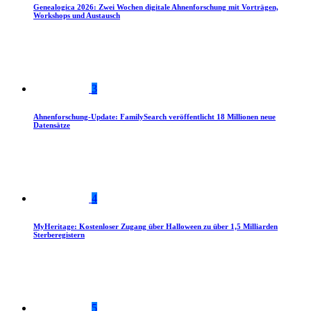
Genealogica 2026: Zwei Wochen digitale Ahnenforschung mit Vorträgen,
Workshops und Austausch
3
Ahnenforschung-Update: FamilySearch veröffentlicht 18 Millionen neue
Datensätze
4
MyHeritage: Kostenloser Zugang über Halloween zu über 1,5 Milliarden
Sterberegistern
5