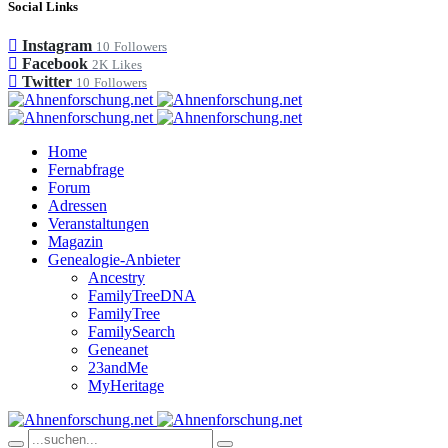
Social Links
Instagram
10
Followers
Facebook
2K
Likes
Twitter
10
Followers
Home
Fernabfrage
Forum
Adressen
Veranstaltungen
Magazin
Genealogie-Anbieter
Ancestry
FamilyTreeDNA
FamilyTree
FamilySearch
Geneanet
23andMe
MyHeritage