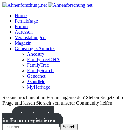
Home
Fernabfrage
Forum
Adressen
Veranstaltungen
Magazin
Genealogie-Anbieter
Ancestry
FamilyTreeDNA
FamilyTree
FamilySearch
Geneanet
23andMe
MyHeritage
Sie sind noch nicht im Forum angemeldet? Stellen Sie jetzt ihre
Frage und lassen Sie sich von unserer Community helfen!
Jetzt kostenlos
im Forum registrieren
Search