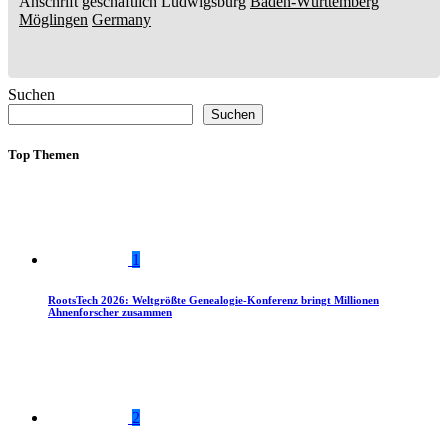
Anschrift geschäftlich
Ludwigsburg
Baden-Württemberg
Möglingen
Germany
Suchen
Suchen
Top Themen
1
RootsTech 2026: Weltgrößte Genealogie-Konferenz bringt Millionen
Ahnenforscher zusammen
2