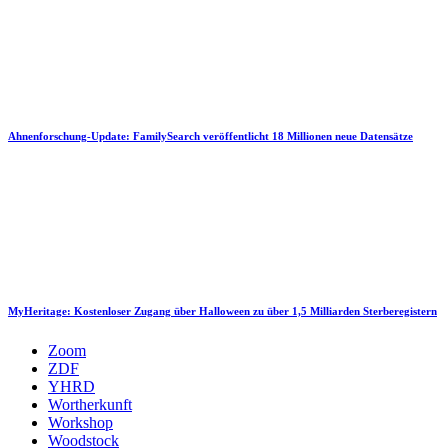
Ahnenforschung-Update: FamilySearch veröffentlicht 18 Millionen neue Datensätze
MyHeritage: Kostenloser Zugang über Halloween zu über 1,5 Milliarden Sterberegistern
Zoom
ZDF
YHRD
Wortherkunft
Workshop
Woodstock