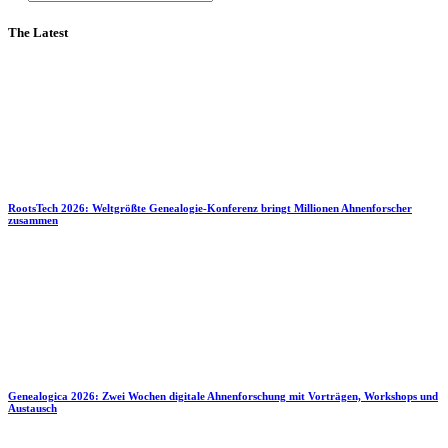
The Latest
RootsTech 2026: Weltgrößte Genealogie-Konferenz bringt Millionen Ahnenforscher
zusammen
Genealogica 2026: Zwei Wochen digitale Ahnenforschung mit Vorträgen, Workshops und
Austausch