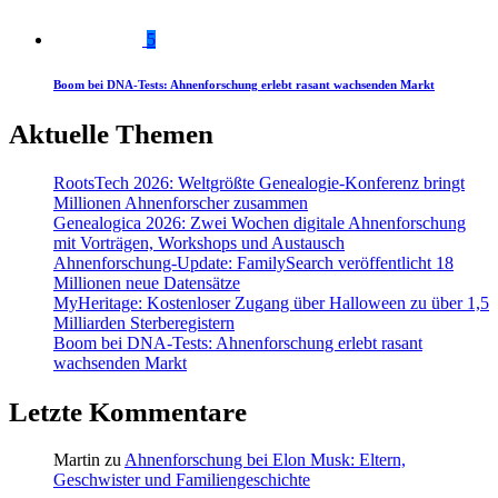
5
Boom bei DNA-Tests: Ahnenforschung erlebt rasant wachsenden Markt
Aktuelle Themen
RootsTech 2026: Weltgrößte Genealogie-Konferenz bringt
Millionen Ahnenforscher zusammen
Genealogica 2026: Zwei Wochen digitale Ahnenforschung
mit Vorträgen, Workshops und Austausch
Ahnenforschung-Update: FamilySearch veröffentlicht 18
Millionen neue Datensätze
MyHeritage: Kostenloser Zugang über Halloween zu über 1,5
Milliarden Sterberegistern
Boom bei DNA-Tests: Ahnenforschung erlebt rasant
wachsenden Markt
Letzte Kommentare
Martin
zu
Ahnenforschung bei Elon Musk: Eltern,
Geschwister und Familiengeschichte