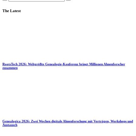
The Latest
RootsTech 2026: Weltgrößte Genealogie-Konferenz bringt Millionen Ahnenforscher
zusammen
Genealogica 2026: Zwei Wochen digitale Ahnenforschung mit Vorträgen, Workshops und
Austausch