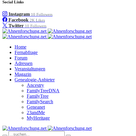
Social Links
Instagram
10
Followers
Facebook
2K
Likes
Twitter
10
Followers
Home
Fernabfrage
Forum
Adressen
Veranstaltungen
Magazin
Genealogie-Anbieter
Ancestry
FamilyTreeDNA
FamilyTree
FamilySearch
Geneanet
23andMe
MyHeritage