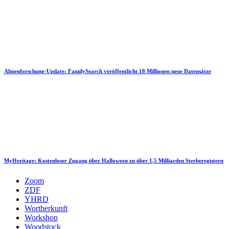
Ahnenforschung-Update: FamilySearch veröffentlicht 18 Millionen neue Datensätze
MyHeritage: Kostenloser Zugang über Halloween zu über 1,5 Milliarden Sterberegistern
Zoom
ZDF
YHRD
Wortherkunft
Workshop
Woodstock