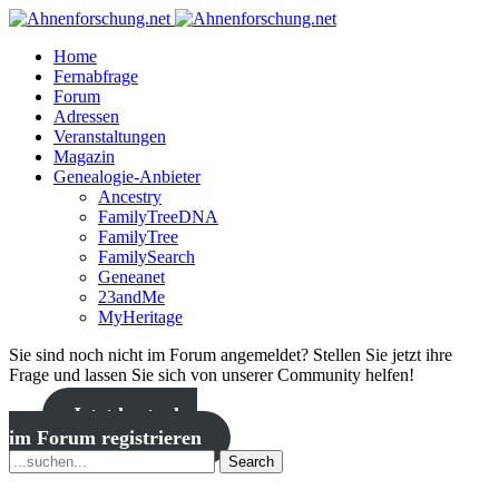
Home
Fernabfrage
Forum
Adressen
Veranstaltungen
Magazin
Genealogie-Anbieter
Ancestry
FamilyTreeDNA
FamilyTree
FamilySearch
Geneanet
23andMe
MyHeritage
Sie sind noch nicht im Forum angemeldet? Stellen Sie jetzt ihre
Frage und lassen Sie sich von unserer Community helfen!
Jetzt kostenlos
im Forum registrieren
Search