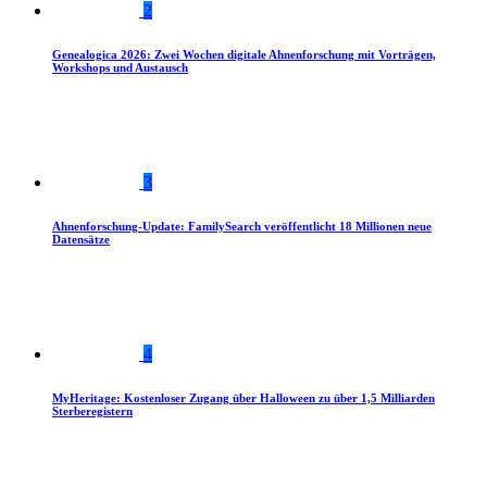
2
Genealogica 2026: Zwei Wochen digitale Ahnenforschung mit Vorträgen,
Workshops und Austausch
3
Ahnenforschung-Update: FamilySearch veröffentlicht 18 Millionen neue
Datensätze
4
MyHeritage: Kostenloser Zugang über Halloween zu über 1,5 Milliarden
Sterberegistern