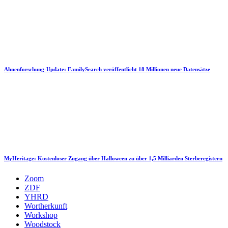
Ahnenforschung-Update: FamilySearch veröffentlicht 18 Millionen neue Datensätze
MyHeritage: Kostenloser Zugang über Halloween zu über 1,5 Milliarden Sterberegistern
Zoom
ZDF
YHRD
Wortherkunft
Workshop
Woodstock