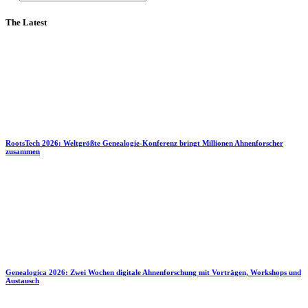
The Latest
RootsTech 2026: Weltgrößte Genealogie-Konferenz bringt Millionen Ahnenforscher
zusammen
Genealogica 2026: Zwei Wochen digitale Ahnenforschung mit Vorträgen, Workshops und
Austausch