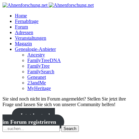
Home
Fernabfrage
Forum
Adressen
Veranstaltungen
Magazin
Genealogie-Anbieter
Ancestry
FamilyTreeDNA
FamilyTree
FamilySearch
Geneanet
23andMe
MyHeritage
Sie sind noch nicht im Forum angemeldet? Stellen Sie jetzt ihre
Frage und lassen Sie sich von unserer Community helfen!
Jetzt kostenlos
im Forum registrieren
Search