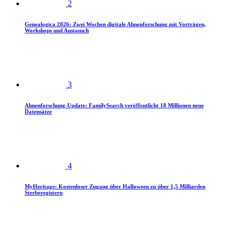
2
Genealogica 2026: Zwei Wochen digitale Ahnenforschung mit Vorträgen,
Workshops und Austausch
3
Ahnenforschung-Update: FamilySearch veröffentlicht 18 Millionen neue
Datensätze
4
MyHeritage: Kostenloser Zugang über Halloween zu über 1,5 Milliarden
Sterberegistern