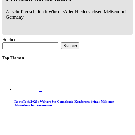
Anschrift geschäftlich
Winsen/Aller
Niedersachsen
Meißendorf
Germany
Suchen
Suchen
Top Themen
1
RootsTech 2026: Weltgrößte Genealogie-Konferenz bringt Millionen
Ahnenforscher zusammen