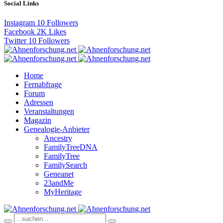
Social Links
Instagram
10
Followers
Facebook
2K
Likes
Twitter
10
Followers
Home
Fernabfrage
Forum
Adressen
Veranstaltungen
Magazin
Genealogie-Anbieter
Ancestry
FamilyTreeDNA
FamilyTree
FamilySearch
Geneanet
23andMe
MyHeritage