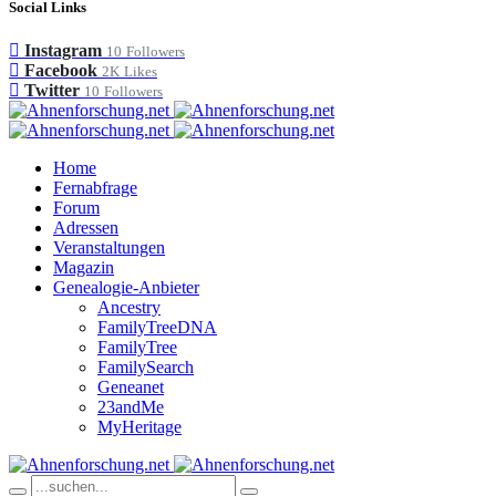
Social Links
Instagram
10
Followers
Facebook
2K
Likes
Twitter
10
Followers
Home
Fernabfrage
Forum
Adressen
Veranstaltungen
Magazin
Genealogie-Anbieter
Ancestry
FamilyTreeDNA
FamilyTree
FamilySearch
Geneanet
23andMe
MyHeritage