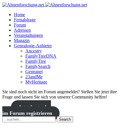
Home
Fernabfrage
Forum
Adressen
Veranstaltungen
Magazin
Genealogie-Anbieter
Ancestry
FamilyTreeDNA
FamilyTree
FamilySearch
Geneanet
23andMe
MyHeritage
Sie sind noch nicht im Forum angemeldet? Stellen Sie jetzt ihre
Frage und lassen Sie sich von unserer Community helfen!
Jetzt kostenlos
im Forum registrieren
Search