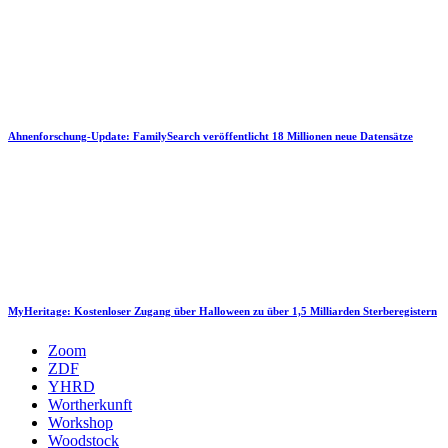
Ahnenforschung-Update: FamilySearch veröffentlicht 18 Millionen neue Datensätze
MyHeritage: Kostenloser Zugang über Halloween zu über 1,5 Milliarden Sterberegistern
Zoom
ZDF
YHRD
Wortherkunft
Workshop
Woodstock