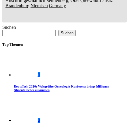
Anschrift geschäftlich
Senftenberg, Oberspreewald-Lausitz
Brandenburg
Niemtsch
Germany
Suchen
Suchen
Top Themen
1
RootsTech 2026: Weltgrößte Genealogie-Konferenz bringt Millionen
Ahnenforscher zusammen
2