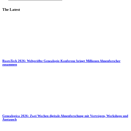
The Latest
RootsTech 2026: Weltgrößte Genealogie-Konferenz bringt Millionen Ahnenforscher
zusammen
Genealogica 2026: Zwei Wochen digitale Ahnenforschung mit Vorträgen, Workshops und
Austausch