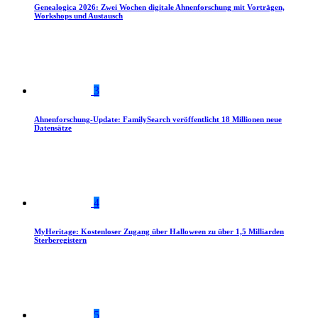
Genealogica 2026: Zwei Wochen digitale Ahnenforschung mit Vorträgen,
Workshops und Austausch
3
Ahnenforschung-Update: FamilySearch veröffentlicht 18 Millionen neue
Datensätze
4
MyHeritage: Kostenloser Zugang über Halloween zu über 1,5 Milliarden
Sterberegistern
5