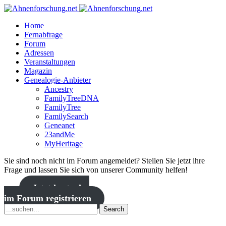
Home
Fernabfrage
Forum
Adressen
Veranstaltungen
Magazin
Genealogie-Anbieter
Ancestry
FamilyTreeDNA
FamilyTree
FamilySearch
Geneanet
23andMe
MyHeritage
Sie sind noch nicht im Forum angemeldet? Stellen Sie jetzt ihre
Frage und lassen Sie sich von unserer Community helfen!
Jetzt kostenlos
im Forum registrieren
Search