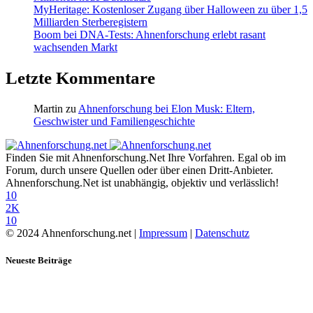
MyHeritage: Kostenloser Zugang über Halloween zu über 1,5
Milliarden Sterberegistern
Boom bei DNA-Tests: Ahnenforschung erlebt rasant
wachsenden Markt
Letzte Kommentare
Martin
zu
Ahnenforschung bei Elon Musk: Eltern,
Geschwister und Familiengeschichte
Finden Sie mit Ahnenforschung.Net Ihre Vorfahren. Egal ob im
Forum, durch unsere Quellen oder über einen Dritt-Anbieter.
Ahnenforschung.Net ist unabhängig, objektiv und verlässlich!
10
2K
10
© 2024 Ahnenforschung.net |
Impressum
|
Datenschutz
Neueste Beiträge