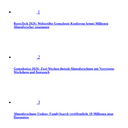
1
RootsTech 2026: Weltgrößte Genealogie-Konferenz bringt Millionen
Ahnenforscher zusammen
2
Genealogica 2026: Zwei Wochen digitale Ahnenforschung mit Vorträgen,
Workshops und Austausch
3
Ahnenforschung-Update: FamilySearch veröffentlicht 18 Millionen neue
Datensätze