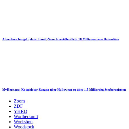
Ahnenforschung-Update: FamilySearch veröffentlicht 18 Millionen neue Datensätze
MyHeritage: Kostenloser Zugang über Halloween zu über 1,5 Milliarden Sterberegistern
Zoom
ZDF
YHRD
Wortherkunft
Workshop
Woodstock