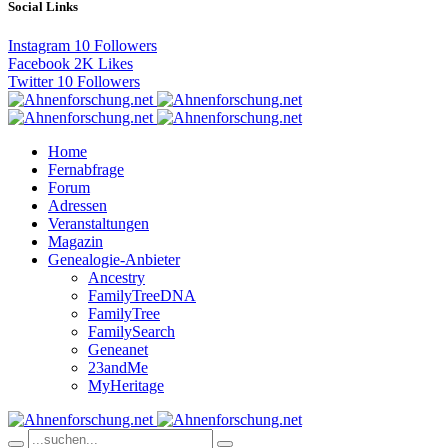
Social Links
Instagram
10
Followers
Facebook
2K
Likes
Twitter
10
Followers
Home
Fernabfrage
Forum
Adressen
Veranstaltungen
Magazin
Genealogie-Anbieter
Ancestry
FamilyTreeDNA
FamilyTree
FamilySearch
Geneanet
23andMe
MyHeritage