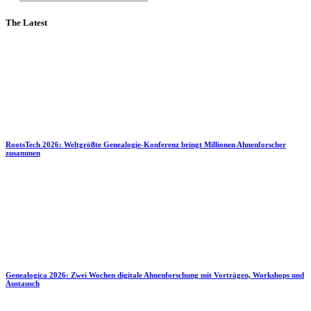
The Latest
RootsTech 2026: Weltgrößte Genealogie-Konferenz bringt Millionen Ahnenforscher
zusammen
Genealogica 2026: Zwei Wochen digitale Ahnenforschung mit Vorträgen, Workshops und
Austausch