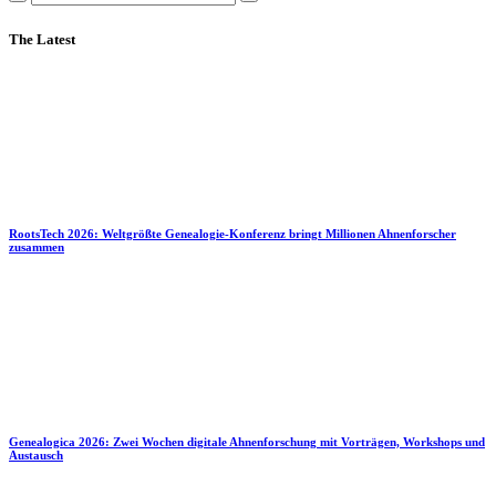
The Latest
RootsTech 2026: Weltgrößte Genealogie-Konferenz bringt Millionen Ahnenforscher
zusammen
Genealogica 2026: Zwei Wochen digitale Ahnenforschung mit Vorträgen, Workshops und
Austausch