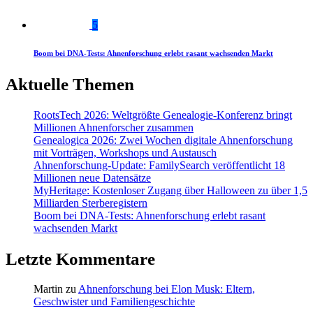
5
Boom bei DNA-Tests: Ahnenforschung erlebt rasant wachsenden Markt
Aktuelle Themen
RootsTech 2026: Weltgrößte Genealogie-Konferenz bringt
Millionen Ahnenforscher zusammen
Genealogica 2026: Zwei Wochen digitale Ahnenforschung
mit Vorträgen, Workshops und Austausch
Ahnenforschung-Update: FamilySearch veröffentlicht 18
Millionen neue Datensätze
MyHeritage: Kostenloser Zugang über Halloween zu über 1,5
Milliarden Sterberegistern
Boom bei DNA-Tests: Ahnenforschung erlebt rasant
wachsenden Markt
Letzte Kommentare
Martin
zu
Ahnenforschung bei Elon Musk: Eltern,
Geschwister und Familiengeschichte