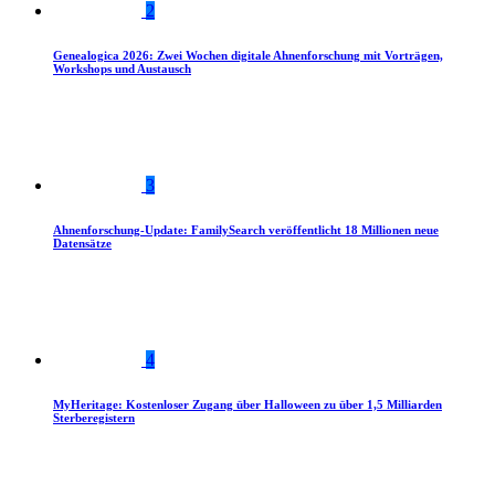
2
Genealogica 2026: Zwei Wochen digitale Ahnenforschung mit Vorträgen,
Workshops und Austausch
3
Ahnenforschung-Update: FamilySearch veröffentlicht 18 Millionen neue
Datensätze
4
MyHeritage: Kostenloser Zugang über Halloween zu über 1,5 Milliarden
Sterberegistern