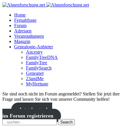
Home
Fernabfrage
Forum
Adressen
Veranstaltungen
Magazin
Genealogie-Anbieter
Ancestry
FamilyTreeDNA
FamilyTree
FamilySearch
Geneanet
23andMe
MyHeritage
Sie sind noch nicht im Forum angemeldet? Stellen Sie jetzt ihre
Frage und lassen Sie sich von unserer Community helfen!
Jetzt kostenlos
im Forum registrieren
Search