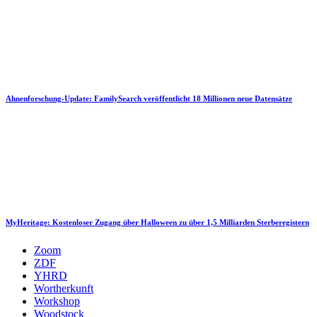
Ahnenforschung-Update: FamilySearch veröffentlicht 18 Millionen neue Datensätze
MyHeritage: Kostenloser Zugang über Halloween zu über 1,5 Milliarden Sterberegistern
Zoom
ZDF
YHRD
Wortherkunft
Workshop
Woodstock