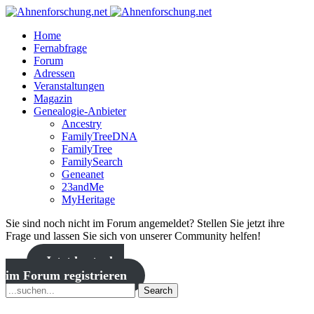
Home
Fernabfrage
Forum
Adressen
Veranstaltungen
Magazin
Genealogie-Anbieter
Ancestry
FamilyTreeDNA
FamilyTree
FamilySearch
Geneanet
23andMe
MyHeritage
Sie sind noch nicht im Forum angemeldet? Stellen Sie jetzt ihre
Frage und lassen Sie sich von unserer Community helfen!
Jetzt kostenlos
im Forum registrieren
Search