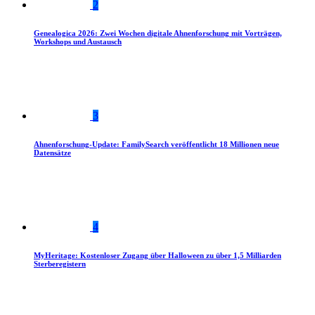
2
Genealogica 2026: Zwei Wochen digitale Ahnenforschung mit Vorträgen,
Workshops und Austausch
3
Ahnenforschung-Update: FamilySearch veröffentlicht 18 Millionen neue
Datensätze
4
MyHeritage: Kostenloser Zugang über Halloween zu über 1,5 Milliarden
Sterberegistern