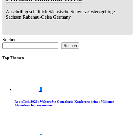
Anschrift geschäftlich
Sächsische Schweiz-Osterzgebirge
Sachsen
Rabenau-Oelsa
Germany
Suchen
Suchen
Top Themen
1
RootsTech 2026: Weltgrößte Genealogie-Konferenz bringt Millionen
Ahnenforscher zusammen