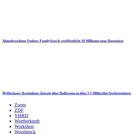
Ahnenforschung-Update: FamilySearch veröffentlicht 18 Millionen neue Datensätze
MyHeritage: Kostenloser Zugang über Halloween zu über 1,5 Milliarden Sterberegistern
Zoom
ZDF
YHRD
Wortherkunft
Workshop
Woodstock