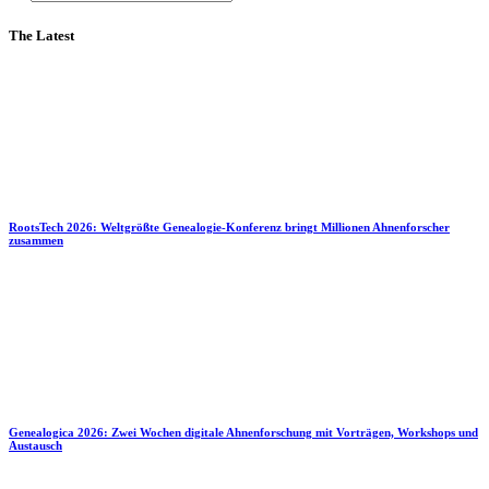
The Latest
RootsTech 2026: Weltgrößte Genealogie-Konferenz bringt Millionen Ahnenforscher
zusammen
Genealogica 2026: Zwei Wochen digitale Ahnenforschung mit Vorträgen, Workshops und
Austausch