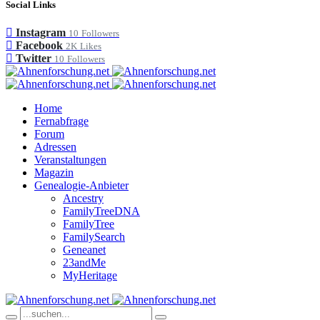
Social Links
Instagram
10
Followers
Facebook
2K
Likes
Twitter
10
Followers
Home
Fernabfrage
Forum
Adressen
Veranstaltungen
Magazin
Genealogie-Anbieter
Ancestry
FamilyTreeDNA
FamilyTree
FamilySearch
Geneanet
23andMe
MyHeritage