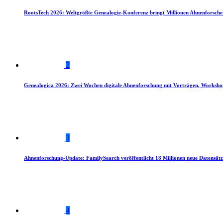
RootsTech 2026: Weltgrößte Genealogie-Konferenz bringt Millionen Ahnenforsch
2
Genealogica 2026: Zwei Wochen digitale Ahnenforschung mit Vorträgen, Worksho
3
Ahnenforschung-Update: FamilySearch veröffentlicht 18 Millionen neue Datensätz
4