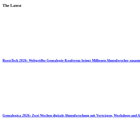
The Latest
RootsTech 2026: Weltgrößte Genealogie-Konferenz bringt Millionen Ahnenforscher zusa
Genealogica 2026: Zwei Wochen digitale Ahnenforschung mit Vorträgen, Workshops und A