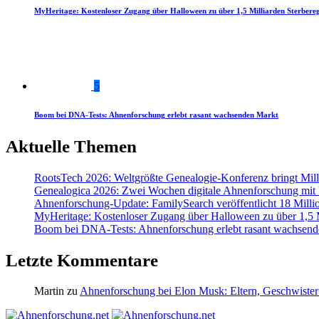
MyHeritage: Kostenloser Zugang über Halloween zu über 1,5 Milliarden Sterbereg
5
Boom bei DNA-Tests: Ahnenforschung erlebt rasant wachsenden Markt
Aktuelle Themen
RootsTech 2026: Weltgrößte Genealogie-Konferenz bringt Mi
Genealogica 2026: Zwei Wochen digitale Ahnenforschung mit
Ahnenforschung-Update: FamilySearch veröffentlicht 18 Milli
MyHeritage: Kostenloser Zugang über Halloween zu über 1,5 Mi
Boom bei DNA-Tests: Ahnenforschung erlebt rasant wachsend
Letzte Kommentare
Martin
zu
Ahnenforschung bei Elon Musk: Eltern, Geschwister