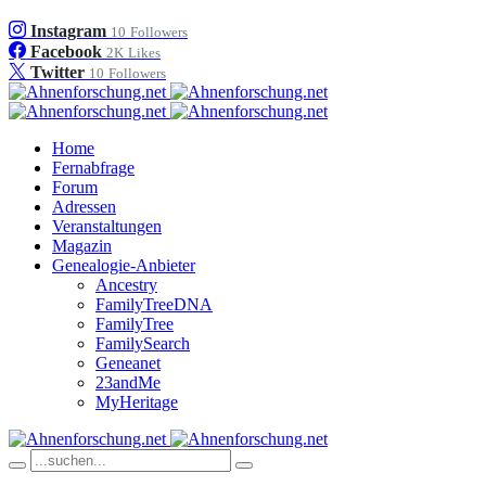
Instagram
10
Followers
Facebook
2K
Likes
Twitter
10
Followers
Home
Fernabfrage
Forum
Adressen
Veranstaltungen
Magazin
Genealogie-Anbieter
Ancestry
FamilyTreeDNA
FamilyTree
FamilySearch
Geneanet
23andMe
MyHeritage