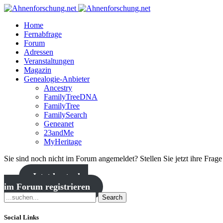
Home
Fernabfrage
Forum
Adressen
Veranstaltungen
Magazin
Genealogie-Anbieter
Ancestry
FamilyTreeDNA
FamilyTree
FamilySearch
Geneanet
23andMe
MyHeritage
Sie sind noch nicht im Forum angemeldet? Stellen Sie jetzt ihre Frag
Jetzt kostenlos
im Forum registrieren
Search
Social Links