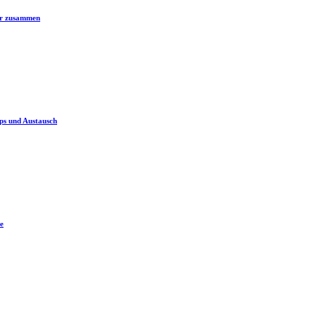
er zusammen
ps und Austausch
e