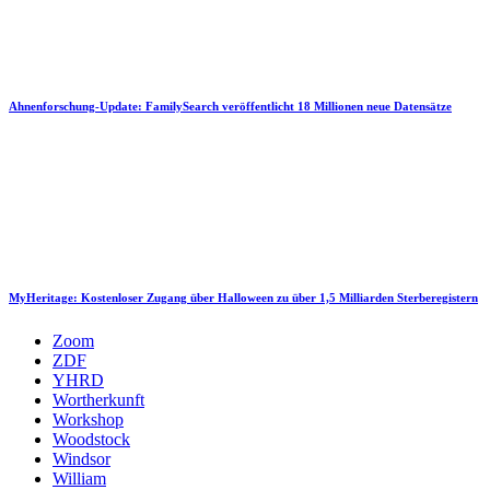
Ahnenforschung-Update: FamilySearch veröffentlicht 18 Millionen neue Datensätze
MyHeritage: Kostenloser Zugang über Halloween zu über 1,5 Milliarden Sterberegistern
Zoom
ZDF
YHRD
Wortherkunft
Workshop
Woodstock
Windsor
William