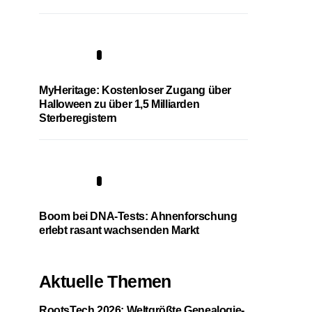
4
MyHeritage: Kostenloser Zugang über
Halloween zu über 1,5 Milliarden
Sterberegistern
5
Boom bei DNA-Tests: Ahnenforschung
erlebt rasant wachsenden Markt
Aktuelle Themen
RootsTech 2026: Weltgrößte Genealogie-