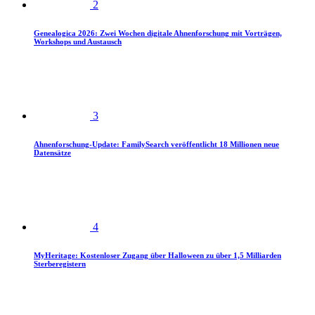
2
Genealogica 2026: Zwei Wochen digitale Ahnenforschung mit Vorträgen,
Workshops und Austausch
3
Ahnenforschung-Update: FamilySearch veröffentlicht 18 Millionen neue
Datensätze
4
MyHeritage: Kostenloser Zugang über Halloween zu über 1,5 Milliarden
Sterberegistern