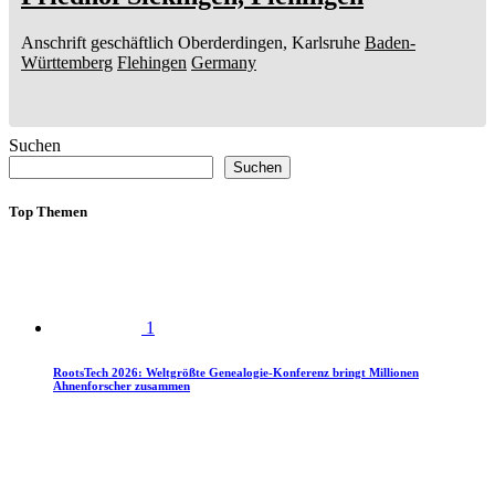
Anschrift geschäftlich
Oberderdingen, Karlsruhe
Baden-
Württemberg
Flehingen
Germany
Suchen
Suchen
Top Themen
1
RootsTech 2026: Weltgrößte Genealogie-Konferenz bringt Millionen
Ahnenforscher zusammen