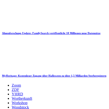
Ahnenforschung-Update: FamilySearch veröffentlicht 18 Millionen neue Datensätze
MyHeritage: Kostenloser Zugang über Halloween zu über 1,5 Milliarden Sterberegistern
Zoom
ZDF
YHRD
Wortherkunft
Workshop
Woodstock