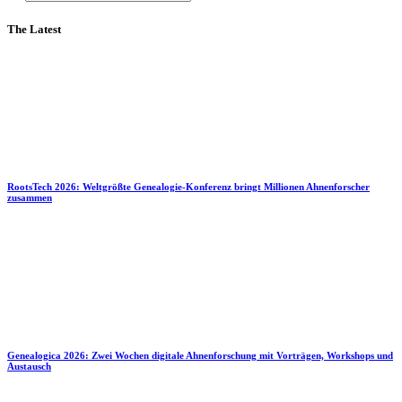
The Latest
RootsTech 2026: Weltgrößte Genealogie-Konferenz bringt Millionen Ahnenforscher
zusammen
Genealogica 2026: Zwei Wochen digitale Ahnenforschung mit Vorträgen, Workshops und
Austausch