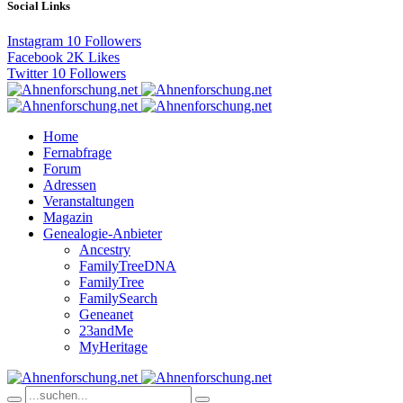
Social Links
Instagram
10
Followers
Facebook
2K
Likes
Twitter
10
Followers
Home
Fernabfrage
Forum
Adressen
Veranstaltungen
Magazin
Genealogie-Anbieter
Ancestry
FamilyTreeDNA
FamilyTree
FamilySearch
Geneanet
23andMe
MyHeritage