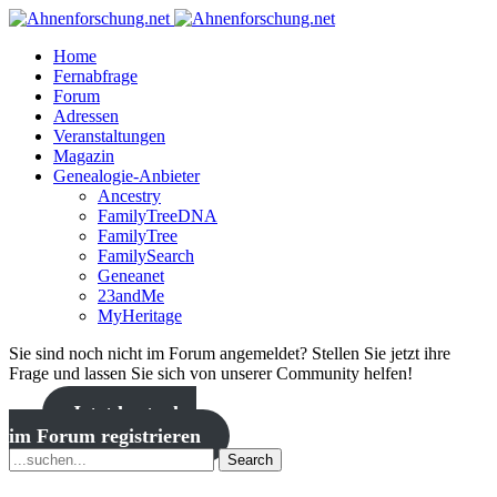
Home
Fernabfrage
Forum
Adressen
Veranstaltungen
Magazin
Genealogie-Anbieter
Ancestry
FamilyTreeDNA
FamilyTree
FamilySearch
Geneanet
23andMe
MyHeritage
Sie sind noch nicht im Forum angemeldet? Stellen Sie jetzt ihre
Frage und lassen Sie sich von unserer Community helfen!
Jetzt kostenlos
im Forum registrieren
Search