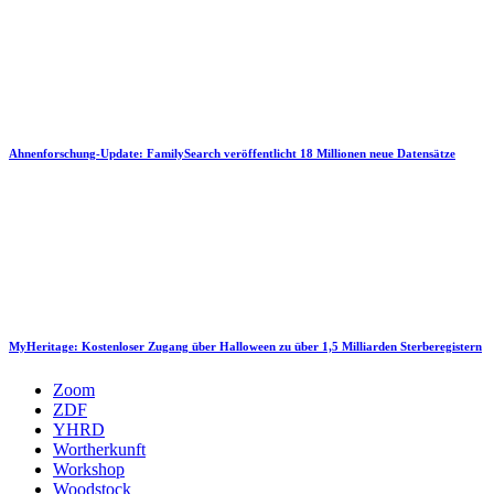
Ahnenforschung-Update: FamilySearch veröffentlicht 18 Millionen neue Datensätze
MyHeritage: Kostenloser Zugang über Halloween zu über 1,5 Milliarden Sterberegistern
Zoom
ZDF
YHRD
Wortherkunft
Workshop
Woodstock