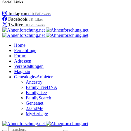
Social Links
Instagram
10
Followers
Facebook
2K
Likes
Twitter
10
Followers
Home
Fernabfrage
Forum
Adressen
Veranstaltungen
Magazin
Genealogie-Anbieter
Ancestry
FamilyTreeDNA
FamilyTree
FamilySearch
Geneanet
23andMe
MyHeritage