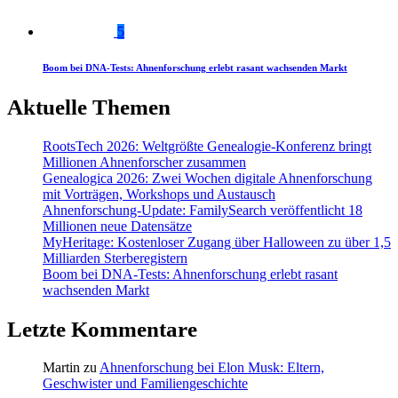
5
Boom bei DNA-Tests: Ahnenforschung erlebt rasant wachsenden Markt
Aktuelle Themen
RootsTech 2026: Weltgrößte Genealogie-Konferenz bringt
Millionen Ahnenforscher zusammen
Genealogica 2026: Zwei Wochen digitale Ahnenforschung
mit Vorträgen, Workshops und Austausch
Ahnenforschung-Update: FamilySearch veröffentlicht 18
Millionen neue Datensätze
MyHeritage: Kostenloser Zugang über Halloween zu über 1,5
Milliarden Sterberegistern
Boom bei DNA-Tests: Ahnenforschung erlebt rasant
wachsenden Markt
Letzte Kommentare
Martin
zu
Ahnenforschung bei Elon Musk: Eltern,
Geschwister und Familiengeschichte