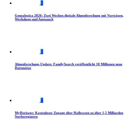
2
Genealogica 2026: Zwei Wochen digitale Ahnenforschung mit Vorträgen,
Workshops und Austausch
3
Ahnenforschung-Update: FamilySearch veröffentlicht 18 Millionen neue
Datensätze
4
MyHeritage: Kostenloser Zugang über Halloween zu über 1,5 Milliarden
Sterberegistern