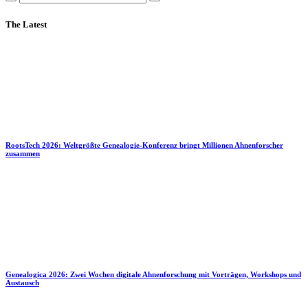
The Latest
RootsTech 2026: Weltgrößte Genealogie-Konferenz bringt Millionen Ahnenforscher
zusammen
Genealogica 2026: Zwei Wochen digitale Ahnenforschung mit Vorträgen, Workshops und
Austausch