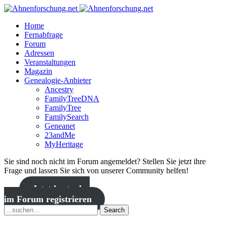
Home
Fernabfrage
Forum
Adressen
Veranstaltungen
Magazin
Genealogie-Anbieter
Ancestry
FamilyTreeDNA
FamilyTree
FamilySearch
Geneanet
23andMe
MyHeritage
Sie sind noch nicht im Forum angemeldet? Stellen Sie jetzt ihre
Frage und lassen Sie sich von unserer Community helfen!
Jetzt kostenlos
im Forum registrieren
Search