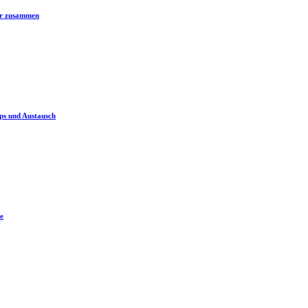
er zusammen
ps und Austausch
e