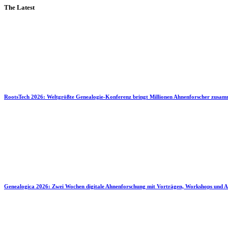
The Latest
RootsTech 2026: Weltgrößte Genealogie-Konferenz bringt Millionen Ahnenforscher zusa
Genealogica 2026: Zwei Wochen digitale Ahnenforschung mit Vorträgen, Workshops und A