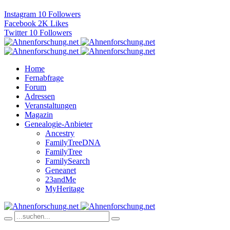
Instagram
10
Followers
Facebook
2K
Likes
Twitter
10
Followers
Home
Fernabfrage
Forum
Adressen
Veranstaltungen
Magazin
Genealogie-Anbieter
Ancestry
FamilyTreeDNA
FamilyTree
FamilySearch
Geneanet
23andMe
MyHeritage