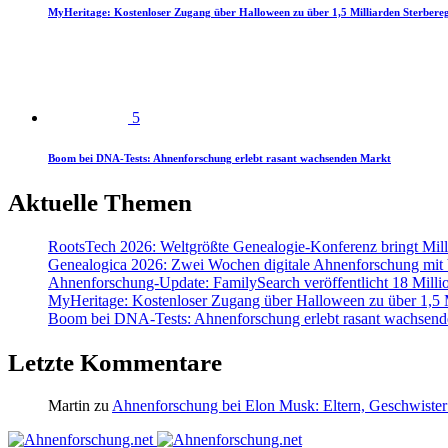
MyHeritage: Kostenloser Zugang über Halloween zu über 1,5 Milliarden Sterbereg
5
Boom bei DNA-Tests: Ahnenforschung erlebt rasant wachsenden Markt
Aktuelle Themen
RootsTech 2026: Weltgrößte Genealogie-Konferenz bringt Mi
Genealogica 2026: Zwei Wochen digitale Ahnenforschung mit
Ahnenforschung-Update: FamilySearch veröffentlicht 18 Milli
MyHeritage: Kostenloser Zugang über Halloween zu über 1,5 Mi
Boom bei DNA-Tests: Ahnenforschung erlebt rasant wachsend
Letzte Kommentare
Martin
zu
Ahnenforschung bei Elon Musk: Eltern, Geschwister