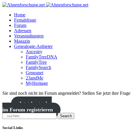
Home
Fernabfrage
Forum
Adressen
Veranstaltungen
Magazin
Genealogie-Anbieter
Ancestry
FamilyTreeDNA
FamilyTree
FamilySearch
Geneanet
23andMe
MyHeritage
Sie sind noch nicht im Forum angemeldet? Stellen Sie jetzt ihre Frag
Jetzt kostenlos
im Forum registrieren
Search
Social Links