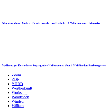
Ahnenforschung-Update: FamilySearch veröffentlicht 18 Millionen neue Datensätze
MyHeritage: Kostenloser Zugang über Halloween zu über 1,5 Milliarden Sterberegistern
Zoom
ZDF
YHRD
Wortherkunft
Workshop
Woodstock
Windsor
William