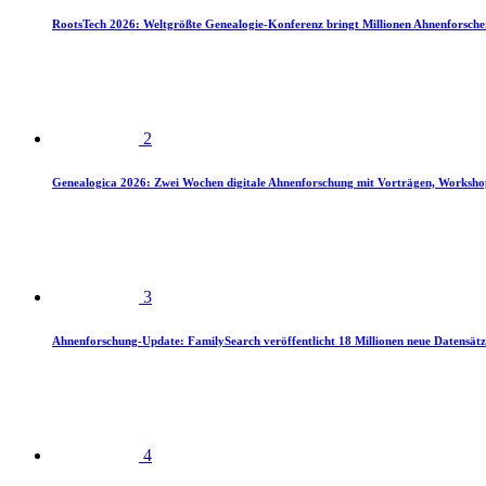
RootsTech 2026: Weltgrößte Genealogie-Konferenz bringt Millionen Ahnenforsch
2
Genealogica 2026: Zwei Wochen digitale Ahnenforschung mit Vorträgen, Worksho
3
Ahnenforschung-Update: FamilySearch veröffentlicht 18 Millionen neue Datensätz
4