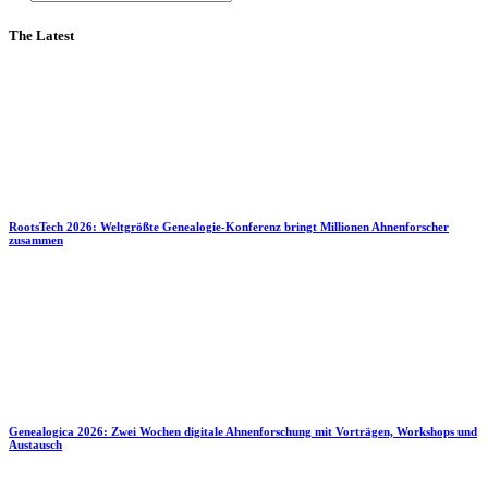
The Latest
RootsTech 2026: Weltgrößte Genealogie-Konferenz bringt Millionen Ahnenforscher
zusammen
Genealogica 2026: Zwei Wochen digitale Ahnenforschung mit Vorträgen, Workshops und
Austausch