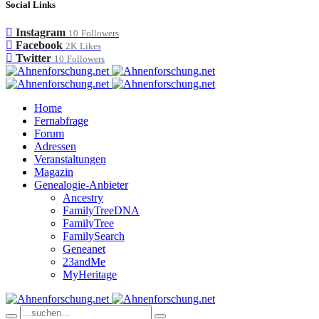
Social Links
Instagram
10
Followers
Facebook
2K
Likes
Twitter
10
Followers
Home
Fernabfrage
Forum
Adressen
Veranstaltungen
Magazin
Genealogie-Anbieter
Ancestry
FamilyTreeDNA
FamilyTree
FamilySearch
Geneanet
23andMe
MyHeritage