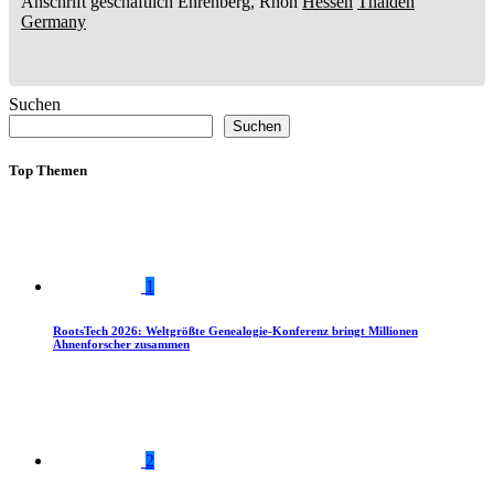
Anschrift geschäftlich
Ehrenberg, Rhön
Hessen
Thaiden
Germany
Suchen
Suchen
Top Themen
1
RootsTech 2026: Weltgrößte Genealogie-Konferenz bringt Millionen
Ahnenforscher zusammen
2