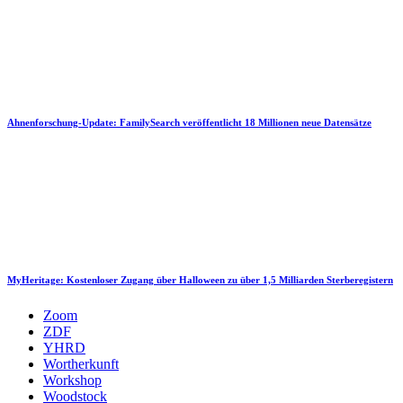
Ahnenforschung-Update: FamilySearch veröffentlicht 18 Millionen neue Datensätze
MyHeritage: Kostenloser Zugang über Halloween zu über 1,5 Milliarden Sterberegistern
Zoom
ZDF
YHRD
Wortherkunft
Workshop
Woodstock