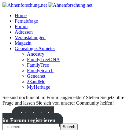
Home
Fernabfrage
Forum
Adressen
Veranstaltungen
Magazin
Genealogie-Anbieter
Ancestry
FamilyTreeDNA
FamilyTree
FamilySearch
Geneanet
23andMe
MyHeritage
Sie sind noch nicht im Forum angemeldet? Stellen Sie jetzt ihre
Frage und lassen Sie sich von unserer Community helfen!
Jetzt kostenlos
im Forum registrieren
Search