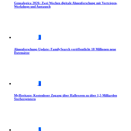
Genealogica 2026: Zwei Wochen digitale Ahnenforschung mit Vorträgen,
Workshops und Austausch
3
Ahnenforschung-Update: FamilySearch veröffentlicht 18 Millionen neue
Datensätze
4
MyHeritage: Kostenloser Zugang über Halloween zu über 1,5 Milliarden
Sterberegistern
5