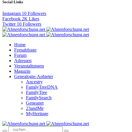
Social Links
Instagram
10
Followers
Facebook
2K
Likes
Twitter
10
Followers
Home
Fernabfrage
Forum
Adressen
Veranstaltungen
Magazin
Genealogie-Anbieter
Ancestry
FamilyTreeDNA
FamilyTree
FamilySearch
Geneanet
23andMe
MyHeritage