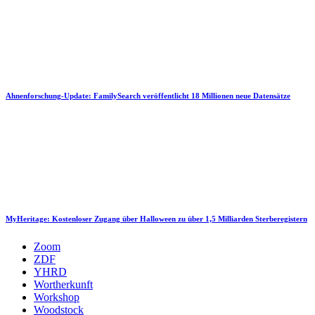
Ahnenforschung-Update: FamilySearch veröffentlicht 18 Millionen neue Datensätze
MyHeritage: Kostenloser Zugang über Halloween zu über 1,5 Milliarden Sterberegistern
Zoom
ZDF
YHRD
Wortherkunft
Workshop
Woodstock