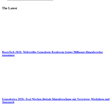
The Latest
RootsTech 2026: Weltgrößte Genealogie-Konferenz bringt Millionen Ahnenforscher
zusammen
Genealogica 2026: Zwei Wochen digitale Ahnenforschung mit Vorträgen, Workshops und
Austausch