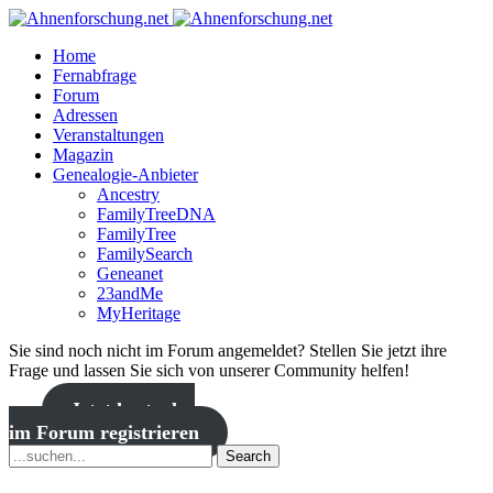
Home
Fernabfrage
Forum
Adressen
Veranstaltungen
Magazin
Genealogie-Anbieter
Ancestry
FamilyTreeDNA
FamilyTree
FamilySearch
Geneanet
23andMe
MyHeritage
Sie sind noch nicht im Forum angemeldet? Stellen Sie jetzt ihre
Frage und lassen Sie sich von unserer Community helfen!
Jetzt kostenlos
im Forum registrieren
Search