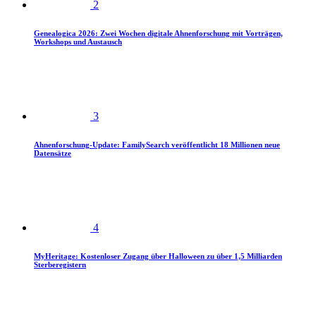
2
Genealogica 2026: Zwei Wochen digitale Ahnenforschung mit Vorträgen,
Workshops und Austausch
3
Ahnenforschung-Update: FamilySearch veröffentlicht 18 Millionen neue
Datensätze
4
MyHeritage: Kostenloser Zugang über Halloween zu über 1,5 Milliarden
Sterberegistern