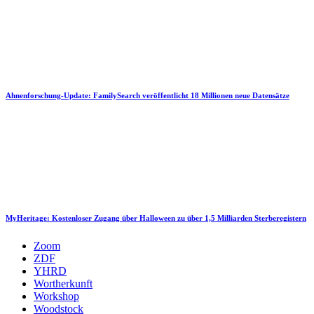
Ahnenforschung-Update: FamilySearch veröffentlicht 18 Millionen neue Datensätze
MyHeritage: Kostenloser Zugang über Halloween zu über 1,5 Milliarden Sterberegistern
Zoom
ZDF
YHRD
Wortherkunft
Workshop
Woodstock