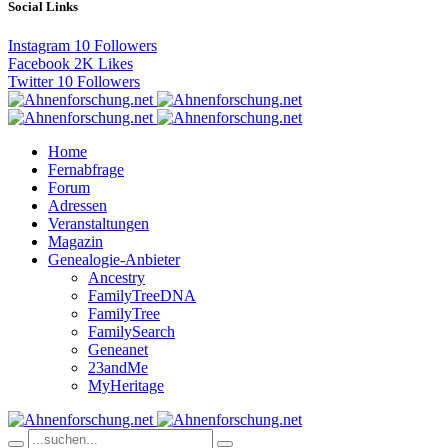
Social Links
Instagram
10
Followers
Facebook
2K
Likes
Twitter
10
Followers
Home
Fernabfrage
Forum
Adressen
Veranstaltungen
Magazin
Genealogie-Anbieter
Ancestry
FamilyTreeDNA
FamilyTree
FamilySearch
Geneanet
23andMe
MyHeritage