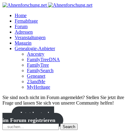
Home
Fernabfrage
Forum
Adressen
Veranstaltungen
Magazin
Genealogie-Anbieter
Ancestry
FamilyTreeDNA
FamilyTree
FamilySearch
Geneanet
23andMe
MyHeritage
Sie sind noch nicht im Forum angemeldet? Stellen Sie jetzt ihre
Frage und lassen Sie sich von unserer Community helfen!
Jetzt kostenlos
im Forum registrieren
Search