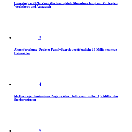
Genealogica 2026: Zwei Wochen digitale Ahnenforschung mit Vorträgen,
Workshops und Austausch
3
Ahnenforschung-Update: FamilySearch veröffentlicht 18 Millionen neue
Datensätze
4
MyHeritage: Kostenloser Zugang über Halloween zu über 1,5 Milliarden
Sterberegistern
5