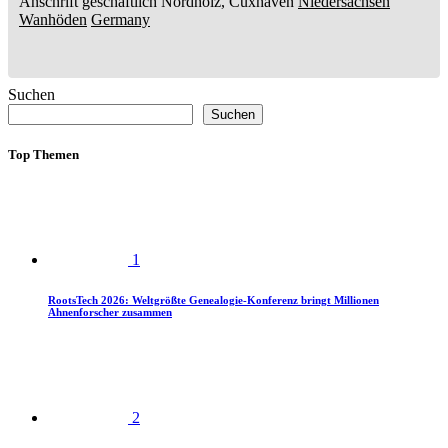
Anschrift geschäftlich
Nordholz, Cuxhaven
Niedersachsen
Wanhöden
Germany
Suchen
Suchen
Top Themen
1
RootsTech 2026: Weltgrößte Genealogie-Konferenz bringt Millionen
Ahnenforscher zusammen
2