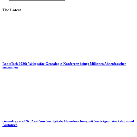
The Latest
RootsTech 2026: Weltgrößte Genealogie-Konferenz bringt Millionen Ahnenforscher
zusammen
Genealogica 2026: Zwei Wochen digitale Ahnenforschung mit Vorträgen, Workshops und
Austausch