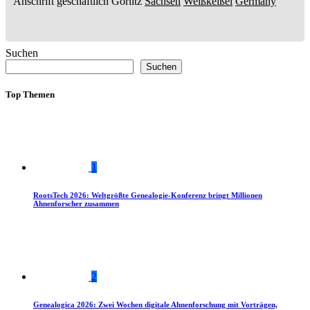
Anschrift geschäftlich
Görlitz
Sachsen
Weißkeißel
Germany
Suchen
Suchen
Top Themen
1
RootsTech 2026: Weltgrößte Genealogie-Konferenz bringt Millionen
Ahnenforscher zusammen
2
Genealogica 2026: Zwei Wochen digitale Ahnenforschung mit Vorträgen,