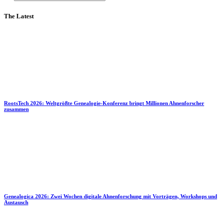
The Latest
RootsTech 2026: Weltgrößte Genealogie-Konferenz bringt Millionen Ahnenforscher
zusammen
Genealogica 2026: Zwei Wochen digitale Ahnenforschung mit Vorträgen, Workshops und
Austausch