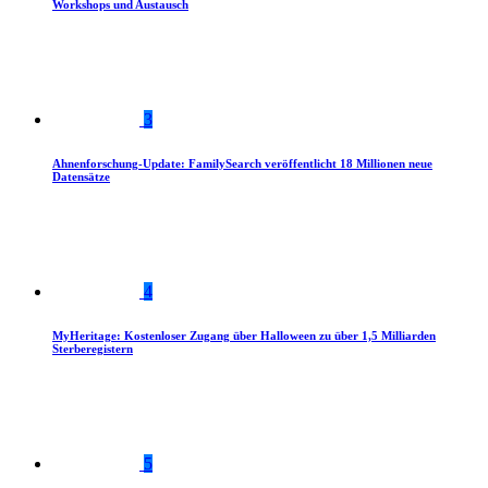
Workshops und Austausch
3
Ahnenforschung-Update: FamilySearch veröffentlicht 18 Millionen neue
Datensätze
4
MyHeritage: Kostenloser Zugang über Halloween zu über 1,5 Milliarden
Sterberegistern
5