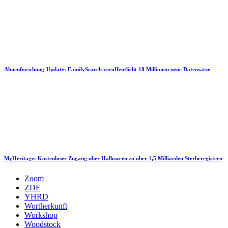
Ahnenforschung-Update: FamilySearch veröffentlicht 18 Millionen neue Datensätze
MyHeritage: Kostenloser Zugang über Halloween zu über 1,5 Milliarden Sterberegistern
Zoom
ZDF
YHRD
Wortherkunft
Workshop
Woodstock