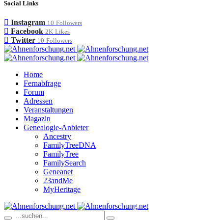
Social Links
Instagram
10
Followers
Facebook
2K
Likes
Twitter
10
Followers
Home
Fernabfrage
Forum
Adressen
Veranstaltungen
Magazin
Genealogie-Anbieter
Ancestry
FamilyTreeDNA
FamilyTree
FamilySearch
Geneanet
23andMe
MyHeritage