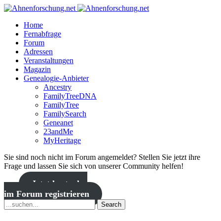
Home
Fernabfrage
Forum
Adressen
Veranstaltungen
Magazin
Genealogie-Anbieter
Ancestry
FamilyTreeDNA
FamilyTree
FamilySearch
Geneanet
23andMe
MyHeritage
Sie sind noch nicht im Forum angemeldet? Stellen Sie jetzt ihre
Frage und lassen Sie sich von unserer Community helfen!
Jetzt kostenlos
im Forum registrieren
Search