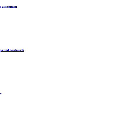
er zusammen
ps und Austausch
e