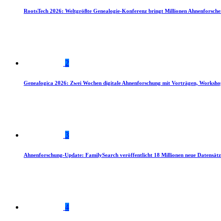
RootsTech 2026: Weltgrößte Genealogie-Konferenz bringt Millionen Ahnenforsch
2
Genealogica 2026: Zwei Wochen digitale Ahnenforschung mit Vorträgen, Worksho
3
Ahnenforschung-Update: FamilySearch veröffentlicht 18 Millionen neue Datensätz
4