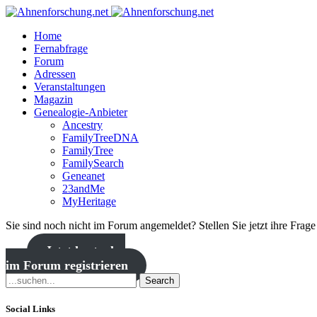
Home
Fernabfrage
Forum
Adressen
Veranstaltungen
Magazin
Genealogie-Anbieter
Ancestry
FamilyTreeDNA
FamilyTree
FamilySearch
Geneanet
23andMe
MyHeritage
Sie sind noch nicht im Forum angemeldet? Stellen Sie jetzt ihre Frag
Jetzt kostenlos
im Forum registrieren
Search
Social Links