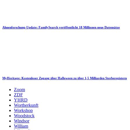
Ahnenforschung-Update: FamilySearch veröffentlicht 18 Millionen neue Datensätze
MyHeritage: Kostenloser Zugang über Halloween zu über 1,5 Milliarden Sterberegistern
Zoom
ZDF
YHRD
Wortherkunft
Workshop
Woodstock
Windsor
William