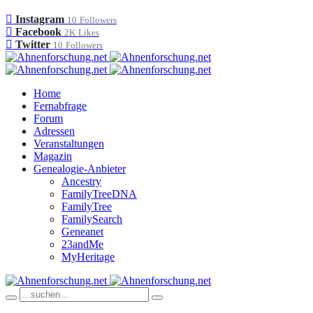
Instagram
10
Followers
Facebook
2K
Likes
Twitter
10
Followers
Home
Fernabfrage
Forum
Adressen
Veranstaltungen
Magazin
Genealogie-Anbieter
Ancestry
FamilyTreeDNA
FamilyTree
FamilySearch
Geneanet
23andMe
MyHeritage