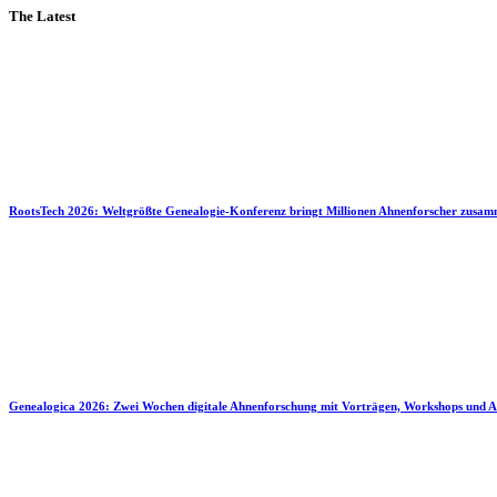
The Latest
RootsTech 2026: Weltgrößte Genealogie-Konferenz bringt Millionen Ahnenforscher zusa
Genealogica 2026: Zwei Wochen digitale Ahnenforschung mit Vorträgen, Workshops und A