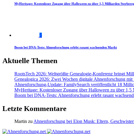
MyHeritage: Kostenloser Zugang über Halloween zu über 1,5 Milliarden Sterbereg
5
Boom bei DNA-Tests: Ahnenforschung erlebt rasant wachsenden Markt
Aktuelle Themen
RootsTech 2026: Weltgrößte Genealogie-Konferenz bringt Mi
Genealogica 2026: Zwei Wochen digitale Ahnenforschung mit
Ahnenforschung-Update: FamilySearch veröffentlicht 18 Milli
MyHeritage: Kostenloser Zugang über Halloween zu über 1,5 Mi
Boom bei DNA-Tests: Ahnenforschung erlebt rasant wachsend
Letzte Kommentare
Martin
zu
Ahnenforschung bei Elon Musk: Eltern, Geschwister