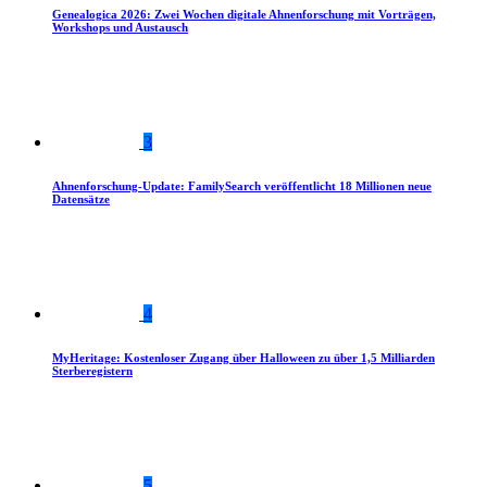
Genealogica 2026: Zwei Wochen digitale Ahnenforschung mit Vorträgen,
Workshops und Austausch
3
Ahnenforschung-Update: FamilySearch veröffentlicht 18 Millionen neue
Datensätze
4
MyHeritage: Kostenloser Zugang über Halloween zu über 1,5 Milliarden
Sterberegistern
5