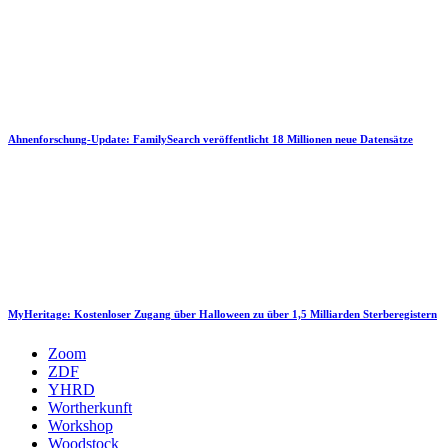
Ahnenforschung-Update: FamilySearch veröffentlicht 18 Millionen neue Datensätze
MyHeritage: Kostenloser Zugang über Halloween zu über 1,5 Milliarden Sterberegistern
Zoom
ZDF
YHRD
Wortherkunft
Workshop
Woodstock