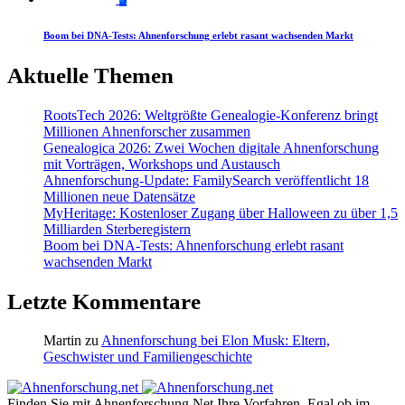
Boom bei DNA-Tests: Ahnenforschung erlebt rasant wachsenden Markt
Aktuelle Themen
RootsTech 2026: Weltgrößte Genealogie-Konferenz bringt
Millionen Ahnenforscher zusammen
Genealogica 2026: Zwei Wochen digitale Ahnenforschung
mit Vorträgen, Workshops und Austausch
Ahnenforschung-Update: FamilySearch veröffentlicht 18
Millionen neue Datensätze
MyHeritage: Kostenloser Zugang über Halloween zu über 1,5
Milliarden Sterberegistern
Boom bei DNA-Tests: Ahnenforschung erlebt rasant
wachsenden Markt
Letzte Kommentare
Martin
zu
Ahnenforschung bei Elon Musk: Eltern,
Geschwister und Familiengeschichte
Finden Sie mit Ahnenforschung.Net Ihre Vorfahren. Egal ob im