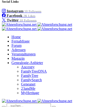
Social Links
Instagram
10
Followers
Facebook
2K
Likes
Twitter
10
Followers
Home
Fernabfrage
Forum
Adressen
Veranstaltungen
Magazin
Genealogie-Anbieter
Ancestry
FamilyTreeDNA
FamilyTree
FamilySearch
Geneanet
23andMe
MyHeritage