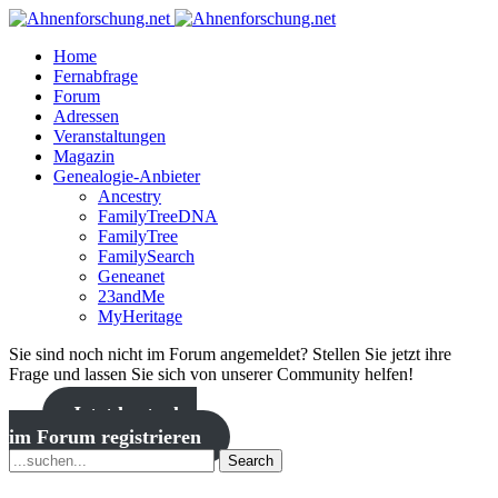
Home
Fernabfrage
Forum
Adressen
Veranstaltungen
Magazin
Genealogie-Anbieter
Ancestry
FamilyTreeDNA
FamilyTree
FamilySearch
Geneanet
23andMe
MyHeritage
Sie sind noch nicht im Forum angemeldet? Stellen Sie jetzt ihre
Frage und lassen Sie sich von unserer Community helfen!
Jetzt kostenlos
im Forum registrieren
Search