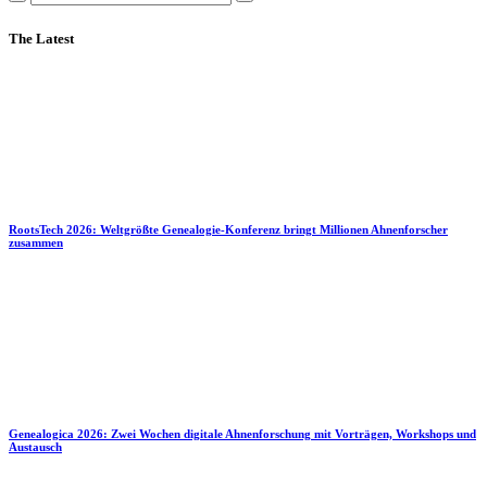
The Latest
RootsTech 2026: Weltgrößte Genealogie-Konferenz bringt Millionen Ahnenforscher
zusammen
Genealogica 2026: Zwei Wochen digitale Ahnenforschung mit Vorträgen, Workshops und
Austausch