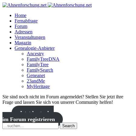
Home
Fernabfrage
Forum
Adressen
Veranstaltungen
Magazin
Genealogie-Anbieter
Ancestry
FamilyTreeDNA
FamilyTree
FamilySearch
Geneanet
23andMe
MyHeritage
Sie sind noch nicht im Forum angemeldet? Stellen Sie jetzt ihre
Frage und lassen Sie sich von unserer Community helfen!
Jetzt kostenlos
im Forum registrieren
Search