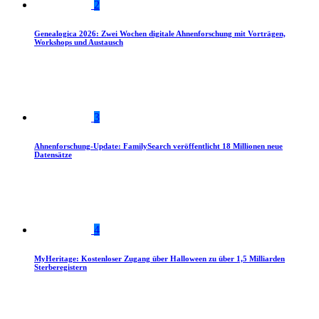
2
Genealogica 2026: Zwei Wochen digitale Ahnenforschung mit Vorträgen,
Workshops und Austausch
3
Ahnenforschung-Update: FamilySearch veröffentlicht 18 Millionen neue
Datensätze
4
MyHeritage: Kostenloser Zugang über Halloween zu über 1,5 Milliarden
Sterberegistern