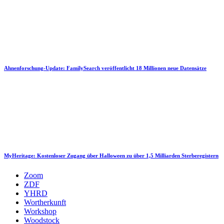
Ahnenforschung-Update: FamilySearch veröffentlicht 18 Millionen neue Datensätze
MyHeritage: Kostenloser Zugang über Halloween zu über 1,5 Milliarden Sterberegistern
Zoom
ZDF
YHRD
Wortherkunft
Workshop
Woodstock