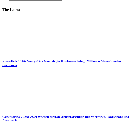
The Latest
RootsTech 2026: Weltgrößte Genealogie-Konferenz bringt Millionen Ahnenforscher
zusammen
Genealogica 2026: Zwei Wochen digitale Ahnenforschung mit Vorträgen, Workshops und
Austausch