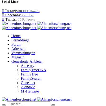
Social Links
Instagram
10
Followers
Facebook
2K
Likes
Twitter
10
Followers
Home
Fernabfrage
Forum
Adressen
Veranstaltungen
Magazin
Genealogie-Anbieter
Ancestry
FamilyTreeDNA
FamilyTree
FamilySearch
Geneanet
23andMe
MyHeritage