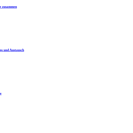
er zusammen
ps und Austausch
e