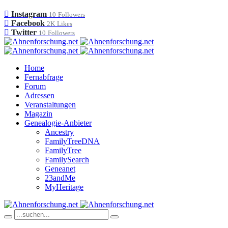
Instagram
10
Followers
Facebook
2K
Likes
Twitter
10
Followers
Home
Fernabfrage
Forum
Adressen
Veranstaltungen
Magazin
Genealogie-Anbieter
Ancestry
FamilyTreeDNA
FamilyTree
FamilySearch
Geneanet
23andMe
MyHeritage