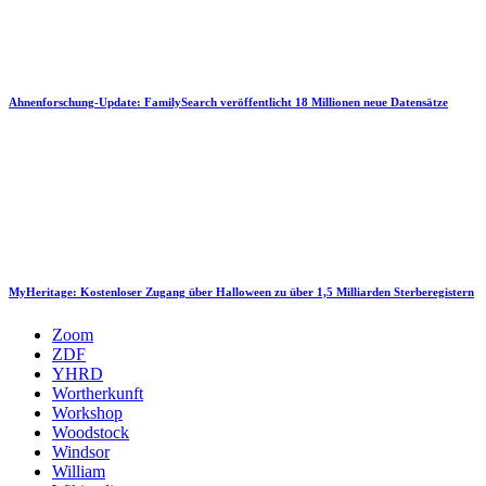
Ahnenforschung-Update: FamilySearch veröffentlicht 18 Millionen neue Datensätze
MyHeritage: Kostenloser Zugang über Halloween zu über 1,5 Milliarden Sterberegistern
Zoom
ZDF
YHRD
Wortherkunft
Workshop
Woodstock
Windsor
William