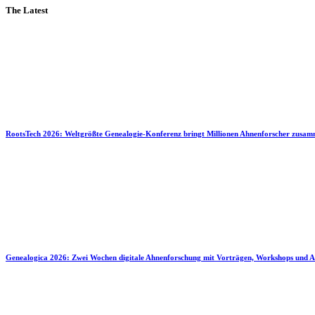
The Latest
RootsTech 2026: Weltgrößte Genealogie-Konferenz bringt Millionen Ahnenforscher zusa
Genealogica 2026: Zwei Wochen digitale Ahnenforschung mit Vorträgen, Workshops und A