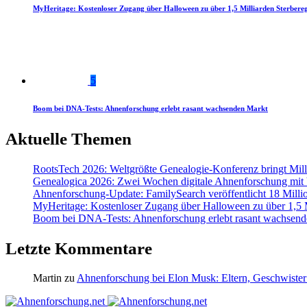
MyHeritage: Kostenloser Zugang über Halloween zu über 1,5 Milliarden Sterbereg
5
Boom bei DNA-Tests: Ahnenforschung erlebt rasant wachsenden Markt
Aktuelle Themen
RootsTech 2026: Weltgrößte Genealogie-Konferenz bringt Mi
Genealogica 2026: Zwei Wochen digitale Ahnenforschung mit
Ahnenforschung-Update: FamilySearch veröffentlicht 18 Milli
MyHeritage: Kostenloser Zugang über Halloween zu über 1,5 Mi
Boom bei DNA-Tests: Ahnenforschung erlebt rasant wachsend
Letzte Kommentare
Martin
zu
Ahnenforschung bei Elon Musk: Eltern, Geschwister