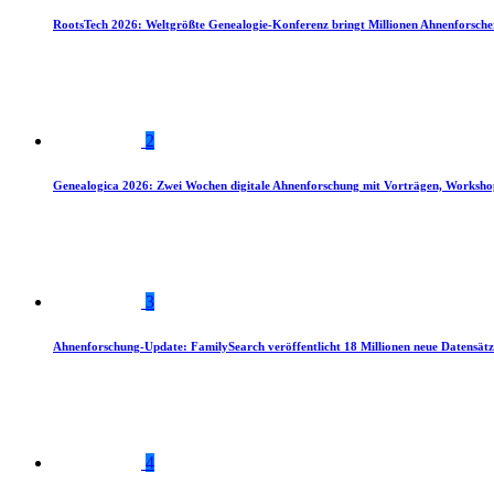
RootsTech 2026: Weltgrößte Genealogie-Konferenz bringt Millionen Ahnenforsch
2
Genealogica 2026: Zwei Wochen digitale Ahnenforschung mit Vorträgen, Worksho
3
Ahnenforschung-Update: FamilySearch veröffentlicht 18 Millionen neue Datensätz
4