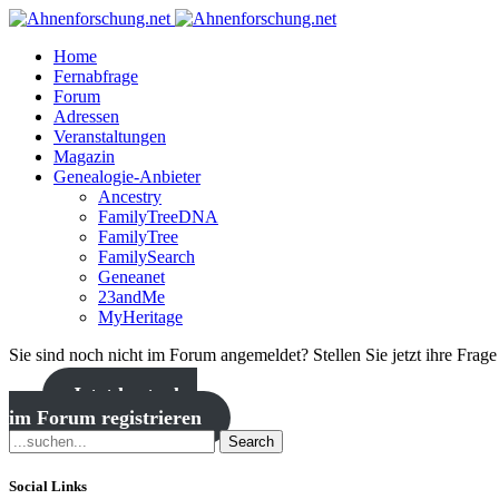
Home
Fernabfrage
Forum
Adressen
Veranstaltungen
Magazin
Genealogie-Anbieter
Ancestry
FamilyTreeDNA
FamilyTree
FamilySearch
Geneanet
23andMe
MyHeritage
Sie sind noch nicht im Forum angemeldet? Stellen Sie jetzt ihre Frag
Jetzt kostenlos
im Forum registrieren
Search
Social Links