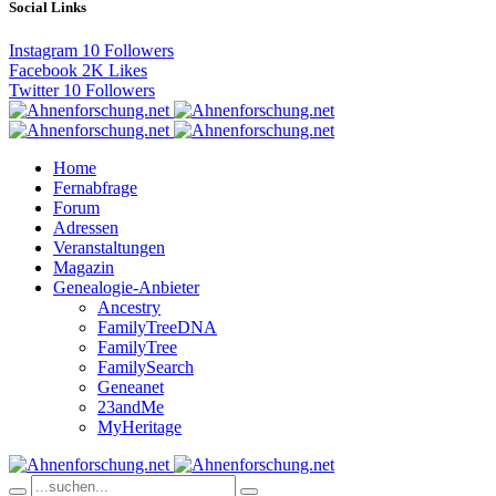
Social Links
Instagram
10
Followers
Facebook
2K
Likes
Twitter
10
Followers
Home
Fernabfrage
Forum
Adressen
Veranstaltungen
Magazin
Genealogie-Anbieter
Ancestry
FamilyTreeDNA
FamilyTree
FamilySearch
Geneanet
23andMe
MyHeritage