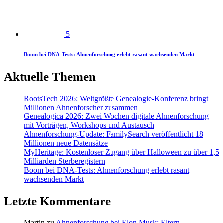
5
Boom bei DNA-Tests: Ahnenforschung erlebt rasant wachsenden Markt
Aktuelle Themen
RootsTech 2026: Weltgrößte Genealogie-Konferenz bringt
Millionen Ahnenforscher zusammen
Genealogica 2026: Zwei Wochen digitale Ahnenforschung
mit Vorträgen, Workshops und Austausch
Ahnenforschung-Update: FamilySearch veröffentlicht 18
Millionen neue Datensätze
MyHeritage: Kostenloser Zugang über Halloween zu über 1,5
Milliarden Sterberegistern
Boom bei DNA-Tests: Ahnenforschung erlebt rasant
wachsenden Markt
Letzte Kommentare
Martin
zu
Ahnenforschung bei Elon Musk: Eltern,