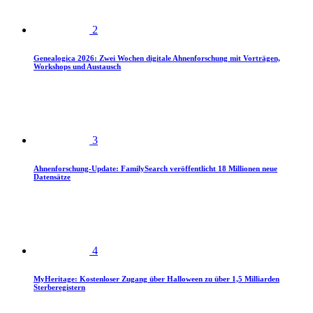
2
Genealogica 2026: Zwei Wochen digitale Ahnenforschung mit Vorträgen,
Workshops und Austausch
3
Ahnenforschung-Update: FamilySearch veröffentlicht 18 Millionen neue
Datensätze
4
MyHeritage: Kostenloser Zugang über Halloween zu über 1,5 Milliarden
Sterberegistern