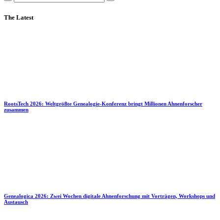
The Latest
RootsTech 2026: Weltgrößte Genealogie-Konferenz bringt Millionen Ahnenforscher
zusammen
Genealogica 2026: Zwei Wochen digitale Ahnenforschung mit Vorträgen, Workshops und
Austausch