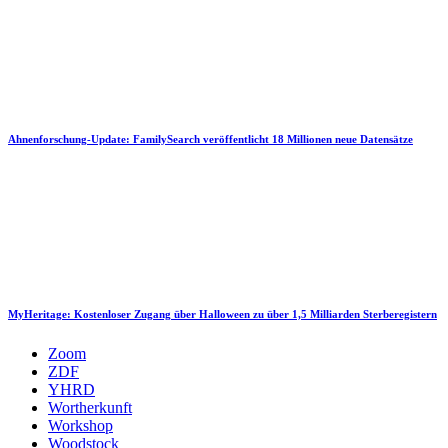
Ahnenforschung-Update: FamilySearch veröffentlicht 18 Millionen neue Datensätze
MyHeritage: Kostenloser Zugang über Halloween zu über 1,5 Milliarden Sterberegistern
Zoom
ZDF
YHRD
Wortherkunft
Workshop
Woodstock