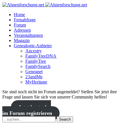
Home
Fernabfrage
Forum
Adressen
Veranstaltungen
Magazin
Genealogie-Anbieter
Ancestry
FamilyTreeDNA
FamilyTree
FamilySearch
Geneanet
23andMe
MyHeritage
Sie sind noch nicht im Forum angemeldet? Stellen Sie jetzt ihre
Frage und lassen Sie sich von unserer Community helfen!
Jetzt kostenlos
im Forum registrieren
Search