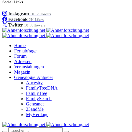
Social Links
Instagram
10
Followers
Facebook
2K
Likes
Twitter
10
Followers
Home
Fernabfrage
Forum
Adressen
Veranstaltungen
Magazin
Genealogie-Anbieter
Ancestry
FamilyTreeDNA
FamilyTree
FamilySearch
Geneanet
23andMe
MyHeritage