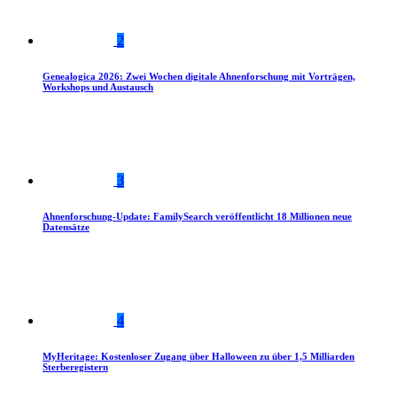
2
Genealogica 2026: Zwei Wochen digitale Ahnenforschung mit Vorträgen,
Workshops und Austausch
3
Ahnenforschung-Update: FamilySearch veröffentlicht 18 Millionen neue
Datensätze
4
MyHeritage: Kostenloser Zugang über Halloween zu über 1,5 Milliarden
Sterberegistern