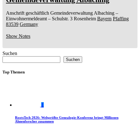
Anschrift geschäftlich
Gemeindeverwaltung Albaching
–
Einwohnermeldeamt –
Schulstr. 3
Rosenheim
Bayern
Pfaffing
83539
Germany
Show Notes
Suchen
Suchen
Top Themen
1
RootsTech 2026: Weltgrößte Genealogie-Konferenz bringt Millionen
Ahnenforscher zusammen