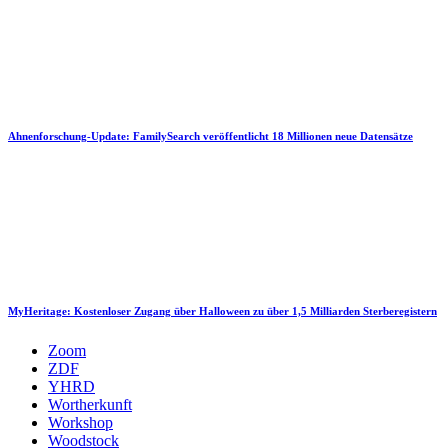
Ahnenforschung-Update: FamilySearch veröffentlicht 18 Millionen neue Datensätze
MyHeritage: Kostenloser Zugang über Halloween zu über 1,5 Milliarden Sterberegistern
Zoom
ZDF
YHRD
Wortherkunft
Workshop
Woodstock