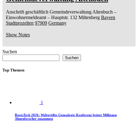
Anschrift geschäftlich
Gemeindeverwaltung Altenbuch
–
Einwohnermeldeamt –
Hauptstr. 132
Miltenberg
Bayern
Stadtprozelten
97909
Germany
Show Notes
Suchen
Suchen
Top Themen
1
RootsTech 2026: Weltgrößte Genealogie-Konferenz bringt Millionen
Ahnenforscher zusammen