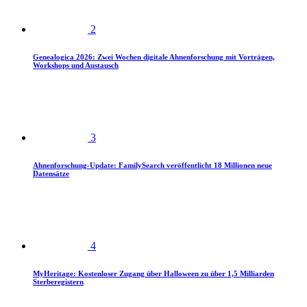
2
Genealogica 2026: Zwei Wochen digitale Ahnenforschung mit Vorträgen,
Workshops und Austausch
3
Ahnenforschung-Update: FamilySearch veröffentlicht 18 Millionen neue
Datensätze
4
MyHeritage: Kostenloser Zugang über Halloween zu über 1,5 Milliarden
Sterberegistern