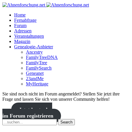
Home
Fernabfrage
Forum
Adressen
Veranstaltungen
Magazin
Genealogie-Anbieter
Ancestry
FamilyTreeDNA
FamilyTree
FamilySearch
Geneanet
23andMe
MyHeritage
Sie sind noch nicht im Forum angemeldet? Stellen Sie jetzt ihre
Frage und lassen Sie sich von unserer Community helfen!
Jetzt kostenlos
im Forum registrieren
Search