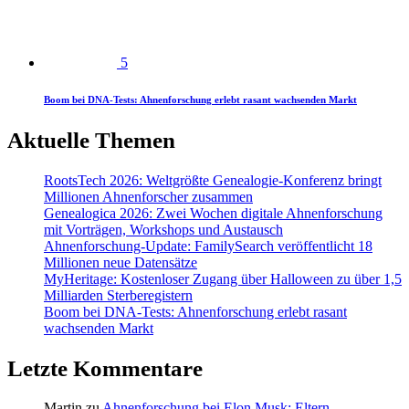
5
Boom bei DNA-Tests: Ahnenforschung erlebt rasant wachsenden Markt
Aktuelle Themen
RootsTech 2026: Weltgrößte Genealogie-Konferenz bringt
Millionen Ahnenforscher zusammen
Genealogica 2026: Zwei Wochen digitale Ahnenforschung
mit Vorträgen, Workshops und Austausch
Ahnenforschung-Update: FamilySearch veröffentlicht 18
Millionen neue Datensätze
MyHeritage: Kostenloser Zugang über Halloween zu über 1,5
Milliarden Sterberegistern
Boom bei DNA-Tests: Ahnenforschung erlebt rasant
wachsenden Markt
Letzte Kommentare
Martin
zu
Ahnenforschung bei Elon Musk: Eltern,