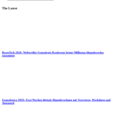
The Latest
RootsTech 2026: Weltgrößte Genealogie-Konferenz bringt Millionen Ahnenforscher
zusammen
Genealogica 2026: Zwei Wochen digitale Ahnenforschung mit Vorträgen, Workshops und
Austausch