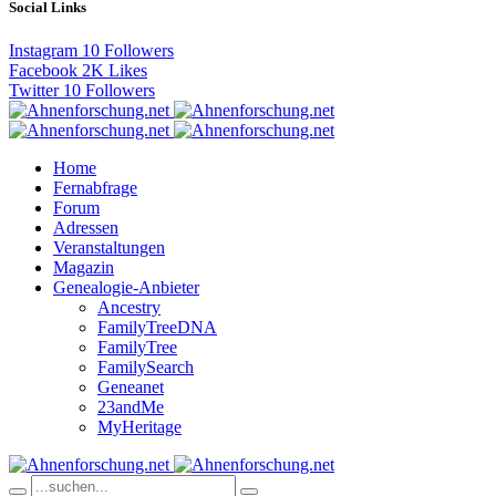
Social Links
Instagram
10
Followers
Facebook
2K
Likes
Twitter
10
Followers
Home
Fernabfrage
Forum
Adressen
Veranstaltungen
Magazin
Genealogie-Anbieter
Ancestry
FamilyTreeDNA
FamilyTree
FamilySearch
Geneanet
23andMe
MyHeritage