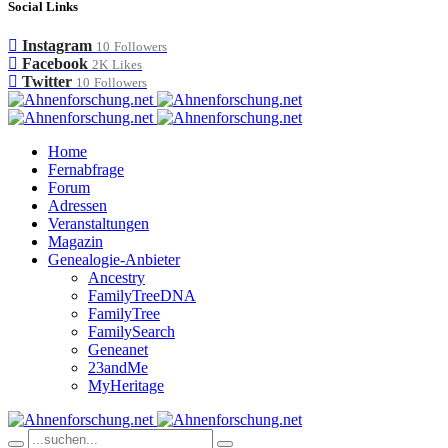
Social Links
Instagram
10
Followers
Facebook
2K
Likes
Twitter
10
Followers
Home
Fernabfrage
Forum
Adressen
Veranstaltungen
Magazin
Genealogie-Anbieter
Ancestry
FamilyTreeDNA
FamilyTree
FamilySearch
Geneanet
23andMe
MyHeritage