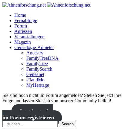
Home
Fernabfrage
Forum
Adressen
Veranstaltungen
Magazin
Genealogie-Anbieter
Ancestry
FamilyTreeDNA
FamilyTree
FamilySearch
Geneanet
23andMe
MyHeritage
Sie sind noch nicht im Forum angemeldet? Stellen Sie jetzt ihre
Frage und lassen Sie sich von unserer Community helfen!
Jetzt kostenlos
im Forum registrieren
Search