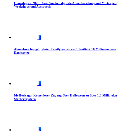
Genealogica 2026: Zwei Wochen digitale Ahnenforschung mit Vorträgen,
Workshops und Austausch
3
Ahnenforschung-Update: FamilySearch veröffentlicht 18 Millionen neue
Datensätze
4
MyHeritage: Kostenloser Zugang über Halloween zu über 1,5 Milliarden
Sterberegistern
5