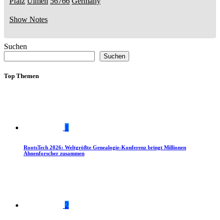
Pfalz
Ulmen
56766
Germany
Show Notes
Suchen
Suchen
Top Themen
1
RootsTech 2026: Weltgrößte Genealogie-Konferenz bringt Millionen
Ahnenforscher zusammen
2