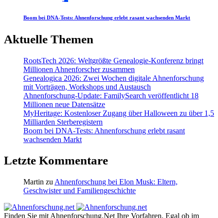
Boom bei DNA-Tests: Ahnenforschung erlebt rasant wachsenden Markt
Aktuelle Themen
RootsTech 2026: Weltgrößte Genealogie-Konferenz bringt
Millionen Ahnenforscher zusammen
Genealogica 2026: Zwei Wochen digitale Ahnenforschung
mit Vorträgen, Workshops und Austausch
Ahnenforschung-Update: FamilySearch veröffentlicht 18
Millionen neue Datensätze
MyHeritage: Kostenloser Zugang über Halloween zu über 1,5
Milliarden Sterberegistern
Boom bei DNA-Tests: Ahnenforschung erlebt rasant
wachsenden Markt
Letzte Kommentare
Martin
zu
Ahnenforschung bei Elon Musk: Eltern,
Geschwister und Familiengeschichte
Finden Sie mit Ahnenforschung.Net Ihre Vorfahren. Egal ob im