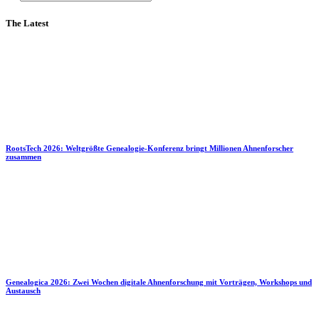
The Latest
RootsTech 2026: Weltgrößte Genealogie-Konferenz bringt Millionen Ahnenforscher
zusammen
Genealogica 2026: Zwei Wochen digitale Ahnenforschung mit Vorträgen, Workshops und
Austausch