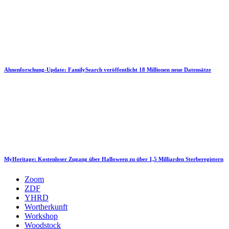
Ahnenforschung-Update: FamilySearch veröffentlicht 18 Millionen neue Datensätze
MyHeritage: Kostenloser Zugang über Halloween zu über 1,5 Milliarden Sterberegistern
Zoom
ZDF
YHRD
Wortherkunft
Workshop
Woodstock