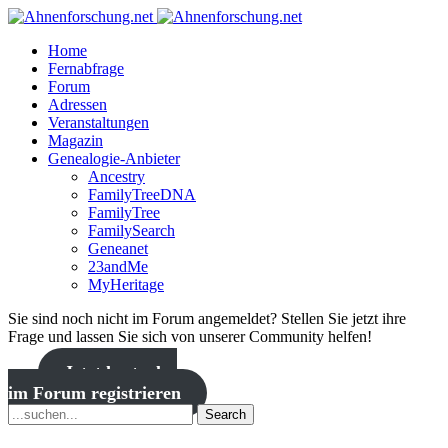
Home
Fernabfrage
Forum
Adressen
Veranstaltungen
Magazin
Genealogie-Anbieter
Ancestry
FamilyTreeDNA
FamilyTree
FamilySearch
Geneanet
23andMe
MyHeritage
Sie sind noch nicht im Forum angemeldet? Stellen Sie jetzt ihre
Frage und lassen Sie sich von unserer Community helfen!
Jetzt kostenlos
im Forum registrieren
Search