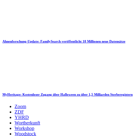
Ahnenforschung-Update: FamilySearch veröffentlicht 18 Millionen neue Datensätze
MyHeritage: Kostenloser Zugang über Halloween zu über 1,5 Milliarden Sterberegistern
Zoom
ZDF
YHRD
Wortherkunft
Workshop
Woodstock