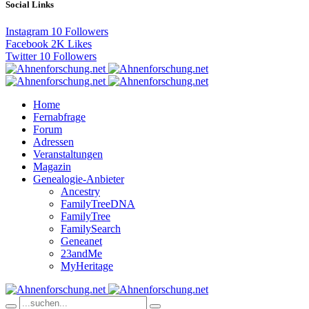
Social Links
Instagram
10
Followers
Facebook
2K
Likes
Twitter
10
Followers
Home
Fernabfrage
Forum
Adressen
Veranstaltungen
Magazin
Genealogie-Anbieter
Ancestry
FamilyTreeDNA
FamilyTree
FamilySearch
Geneanet
23andMe
MyHeritage