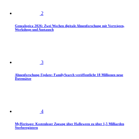
2
Genealogica 2026: Zwei Wochen digitale Ahnenforschung mit Vorträgen,
Workshops und Austausch
3
Ahnenforschung-Update: FamilySearch veröffentlicht 18 Millionen neue
Datensätze
4
MyHeritage: Kostenloser Zugang über Halloween zu über 1,5 Milliarden
Sterberegistern