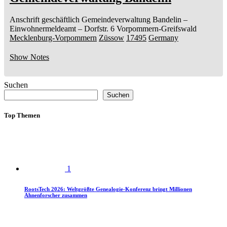
Anschrift geschäftlich
Gemeindeverwaltung Bandelin
–
Einwohnermeldeamt –
Dorfstr. 6
Vorpommern-Greifswald
Mecklenburg-Vorpommern
Züssow
17495
Germany
Show Notes
Suchen
Suchen
Top Themen
1
RootsTech 2026: Weltgrößte Genealogie-Konferenz bringt Millionen
Ahnenforscher zusammen