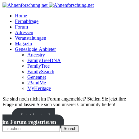
Home
Fernabfrage
Forum
Adressen
Veranstaltungen
Magazin
Genealogie-Anbieter
Ancestry
FamilyTreeDNA
FamilyTree
FamilySearch
Geneanet
23andMe
MyHeritage
Sie sind noch nicht im Forum angemeldet? Stellen Sie jetzt ihre
Frage und lassen Sie sich von unserer Community helfen!
Jetzt kostenlos
im Forum registrieren
Search