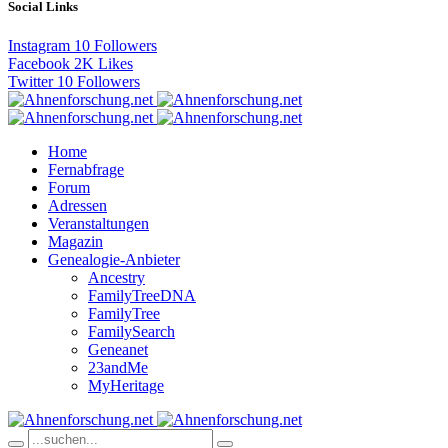
Social Links
Instagram
10
Followers
Facebook
2K
Likes
Twitter
10
Followers
Home
Fernabfrage
Forum
Adressen
Veranstaltungen
Magazin
Genealogie-Anbieter
Ancestry
FamilyTreeDNA
FamilyTree
FamilySearch
Geneanet
23andMe
MyHeritage