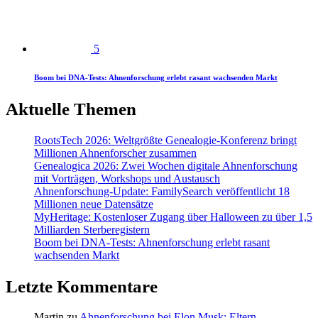
5
Boom bei DNA-Tests: Ahnenforschung erlebt rasant wachsenden Markt
Aktuelle Themen
RootsTech 2026: Weltgrößte Genealogie-Konferenz bringt
Millionen Ahnenforscher zusammen
Genealogica 2026: Zwei Wochen digitale Ahnenforschung
mit Vorträgen, Workshops und Austausch
Ahnenforschung-Update: FamilySearch veröffentlicht 18
Millionen neue Datensätze
MyHeritage: Kostenloser Zugang über Halloween zu über 1,5
Milliarden Sterberegistern
Boom bei DNA-Tests: Ahnenforschung erlebt rasant
wachsenden Markt
Letzte Kommentare
Martin
zu
Ahnenforschung bei Elon Musk: Eltern,