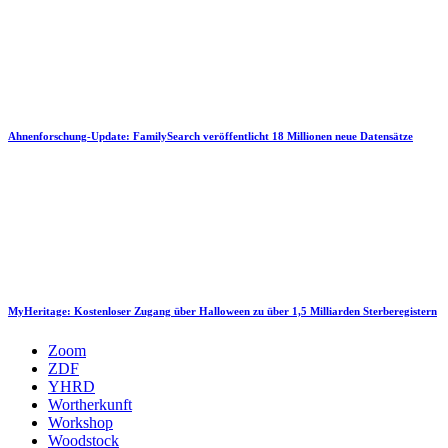
Ahnenforschung-Update: FamilySearch veröffentlicht 18 Millionen neue Datensätze
MyHeritage: Kostenloser Zugang über Halloween zu über 1,5 Milliarden Sterberegistern
Zoom
ZDF
YHRD
Wortherkunft
Workshop
Woodstock