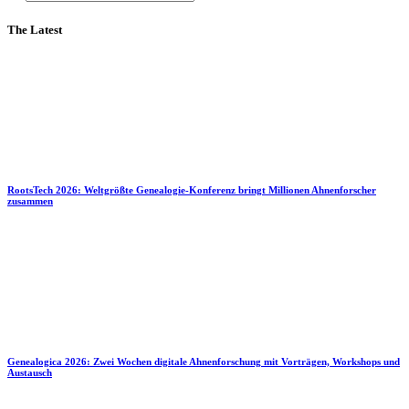
The Latest
RootsTech 2026: Weltgrößte Genealogie-Konferenz bringt Millionen Ahnenforscher
zusammen
Genealogica 2026: Zwei Wochen digitale Ahnenforschung mit Vorträgen, Workshops und
Austausch