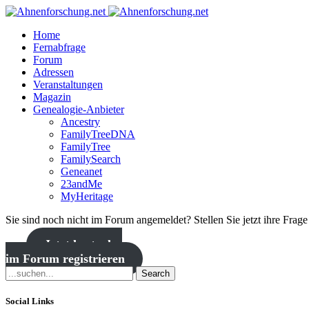
Home
Fernabfrage
Forum
Adressen
Veranstaltungen
Magazin
Genealogie-Anbieter
Ancestry
FamilyTreeDNA
FamilyTree
FamilySearch
Geneanet
23andMe
MyHeritage
Sie sind noch nicht im Forum angemeldet? Stellen Sie jetzt ihre Frag
Jetzt kostenlos
im Forum registrieren
Search
Social Links