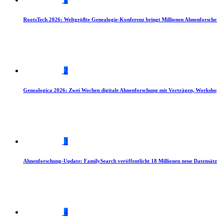
RootsTech 2026: Weltgrößte Genealogie-Konferenz bringt Millionen Ahnenforsch
2
Genealogica 2026: Zwei Wochen digitale Ahnenforschung mit Vorträgen, Worksho
3
Ahnenforschung-Update: FamilySearch veröffentlicht 18 Millionen neue Datensätz
4