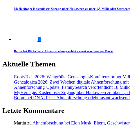
MyHeritage: Kostenloser Zugang über Halloween zu über 1,5 Milliarden Sterbereg
5
Boom bei DNA-Tests: Ahnenforschung erlebt rasant wachsenden Markt
Aktuelle Themen
RootsTech 2026: Weltgrößte Genealogie-Konferenz bringt Mi
Genealogica 2026: Zwei Wochen digitale Ahnenforschung mit
Ahnenforschung-Update: FamilySearch veröffentlicht 18 Milli
MyHeritage: Kostenloser Zugang über Halloween zu über 1,5 Mi
Boom bei DNA-Tests: Ahnenforschung erlebt rasant wachsend
Letzte Kommentare
Martin
zu
Ahnenforschung bei Elon Musk: Eltern, Geschwister