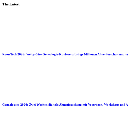
The Latest
RootsTech 2026: Weltgrößte Genealogie-Konferenz bringt Millionen Ahnenforscher zusa
Genealogica 2026: Zwei Wochen digitale Ahnenforschung mit Vorträgen, Workshops und A