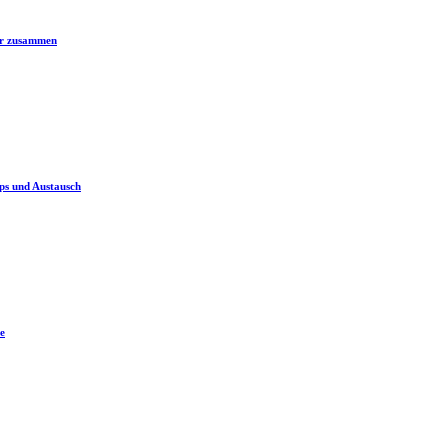
er zusammen
ps und Austausch
e