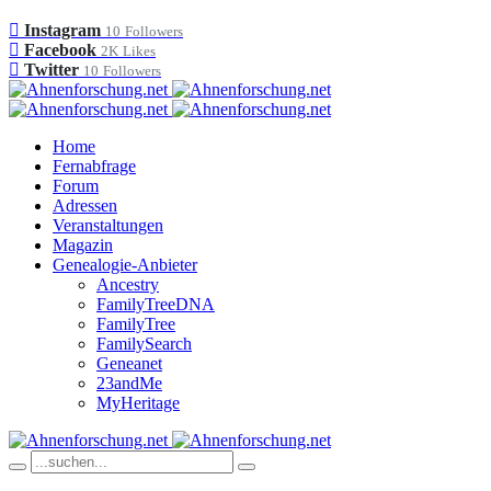
Instagram
10
Followers
Facebook
2K
Likes
Twitter
10
Followers
Home
Fernabfrage
Forum
Adressen
Veranstaltungen
Magazin
Genealogie-Anbieter
Ancestry
FamilyTreeDNA
FamilyTree
FamilySearch
Geneanet
23andMe
MyHeritage