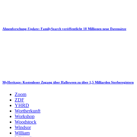
Ahnenforschung-Update: FamilySearch veröffentlicht 18 Millionen neue Datensätze
MyHeritage: Kostenloser Zugang über Halloween zu über 1,5 Milliarden Sterberegistern
Zoom
ZDF
YHRD
Wortherkunft
Workshop
Woodstock
Windsor
William