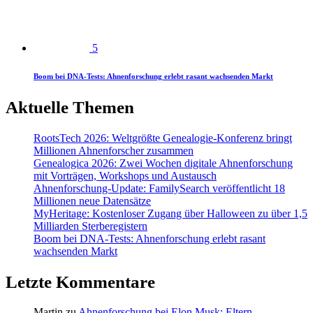
5
Boom bei DNA-Tests: Ahnenforschung erlebt rasant wachsenden Markt
Aktuelle Themen
RootsTech 2026: Weltgrößte Genealogie-Konferenz bringt
Millionen Ahnenforscher zusammen
Genealogica 2026: Zwei Wochen digitale Ahnenforschung
mit Vorträgen, Workshops und Austausch
Ahnenforschung-Update: FamilySearch veröffentlicht 18
Millionen neue Datensätze
MyHeritage: Kostenloser Zugang über Halloween zu über 1,5
Milliarden Sterberegistern
Boom bei DNA-Tests: Ahnenforschung erlebt rasant
wachsenden Markt
Letzte Kommentare
Martin
zu
Ahnenforschung bei Elon Musk: Eltern,