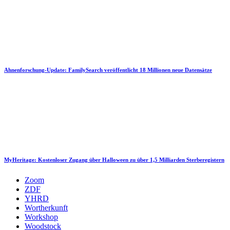
Ahnenforschung-Update: FamilySearch veröffentlicht 18 Millionen neue Datensätze
MyHeritage: Kostenloser Zugang über Halloween zu über 1,5 Milliarden Sterberegistern
Zoom
ZDF
YHRD
Wortherkunft
Workshop
Woodstock