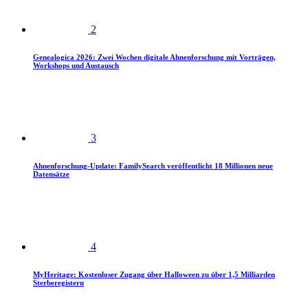
2
Genealogica 2026: Zwei Wochen digitale Ahnenforschung mit Vorträgen,
Workshops und Austausch
3
Ahnenforschung-Update: FamilySearch veröffentlicht 18 Millionen neue
Datensätze
4
MyHeritage: Kostenloser Zugang über Halloween zu über 1,5 Milliarden
Sterberegistern