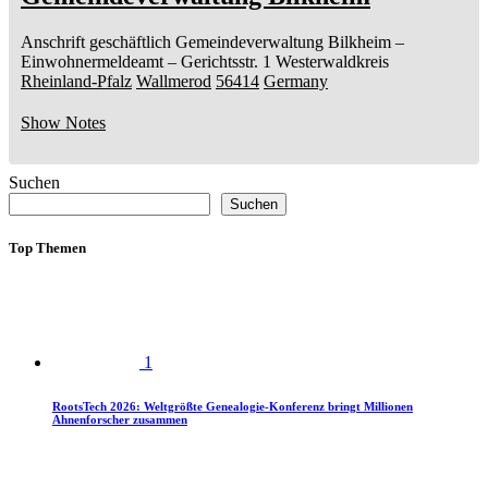
Anschrift geschäftlich
Gemeindeverwaltung Bilkheim
–
Einwohnermeldeamt –
Gerichtsstr. 1
Westerwaldkreis
Rheinland-Pfalz
Wallmerod
56414
Germany
Show Notes
Suchen
Suchen
Top Themen
1
RootsTech 2026: Weltgrößte Genealogie-Konferenz bringt Millionen
Ahnenforscher zusammen