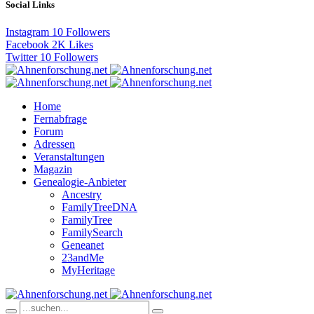
Social Links
Instagram
10
Followers
Facebook
2K
Likes
Twitter
10
Followers
Home
Fernabfrage
Forum
Adressen
Veranstaltungen
Magazin
Genealogie-Anbieter
Ancestry
FamilyTreeDNA
FamilyTree
FamilySearch
Geneanet
23andMe
MyHeritage