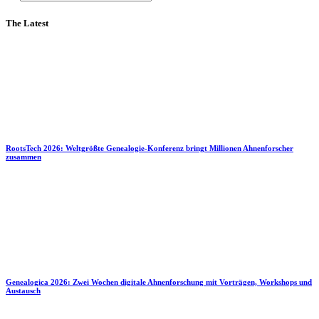
The Latest
RootsTech 2026: Weltgrößte Genealogie-Konferenz bringt Millionen Ahnenforscher
zusammen
Genealogica 2026: Zwei Wochen digitale Ahnenforschung mit Vorträgen, Workshops und
Austausch