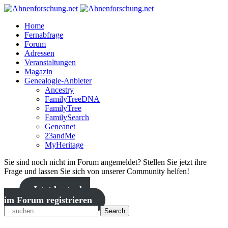
Home
Fernabfrage
Forum
Adressen
Veranstaltungen
Magazin
Genealogie-Anbieter
Ancestry
FamilyTreeDNA
FamilyTree
FamilySearch
Geneanet
23andMe
MyHeritage
Sie sind noch nicht im Forum angemeldet? Stellen Sie jetzt ihre
Frage und lassen Sie sich von unserer Community helfen!
Jetzt kostenlos
im Forum registrieren
Search