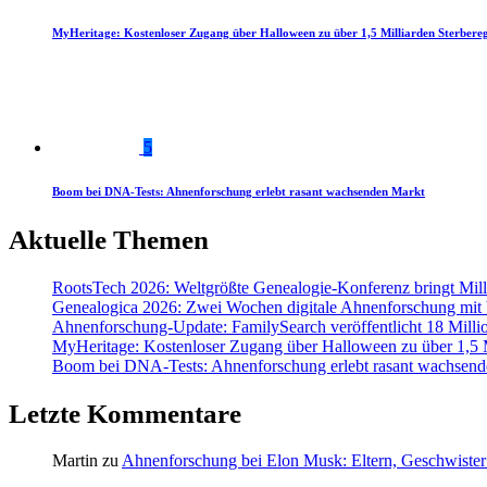
MyHeritage: Kostenloser Zugang über Halloween zu über 1,5 Milliarden Sterbereg
5
Boom bei DNA-Tests: Ahnenforschung erlebt rasant wachsenden Markt
Aktuelle Themen
RootsTech 2026: Weltgrößte Genealogie-Konferenz bringt Mi
Genealogica 2026: Zwei Wochen digitale Ahnenforschung mit
Ahnenforschung-Update: FamilySearch veröffentlicht 18 Milli
MyHeritage: Kostenloser Zugang über Halloween zu über 1,5 Mi
Boom bei DNA-Tests: Ahnenforschung erlebt rasant wachsend
Letzte Kommentare
Martin
zu
Ahnenforschung bei Elon Musk: Eltern, Geschwister