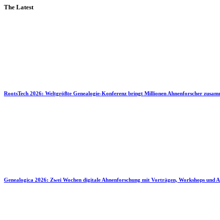
The Latest
RootsTech 2026: Weltgrößte Genealogie-Konferenz bringt Millionen Ahnenforscher zusa
Genealogica 2026: Zwei Wochen digitale Ahnenforschung mit Vorträgen, Workshops und A