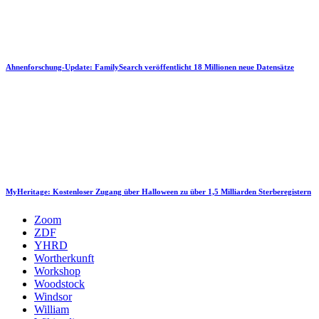
Ahnenforschung-Update: FamilySearch veröffentlicht 18 Millionen neue Datensätze
MyHeritage: Kostenloser Zugang über Halloween zu über 1,5 Milliarden Sterberegistern
Zoom
ZDF
YHRD
Wortherkunft
Workshop
Woodstock
Windsor
William