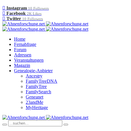
Instagram
10
Followers
Facebook
2K
Likes
Twitter
10
Followers
Home
Fernabfrage
Forum
Adressen
Veranstaltungen
Magazin
Genealogie-Anbieter
Ancestry
FamilyTreeDNA
FamilyTree
FamilySearch
Geneanet
23andMe
MyHeritage