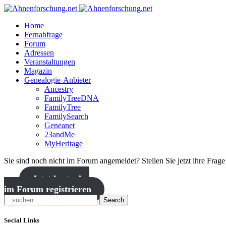
Home
Fernabfrage
Forum
Adressen
Veranstaltungen
Magazin
Genealogie-Anbieter
Ancestry
FamilyTreeDNA
FamilyTree
FamilySearch
Geneanet
23andMe
MyHeritage
Sie sind noch nicht im Forum angemeldet? Stellen Sie jetzt ihre Frag
Jetzt kostenlos
im Forum registrieren
Search
Social Links