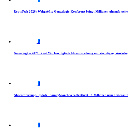
RootsTech 2026: Weltgrößte Genealogie-Konferenz bringt Millionen Ahnenforsch
2
Genealogica 2026: Zwei Wochen digitale Ahnenforschung mit Vorträgen, Worksho
3
Ahnenforschung-Update: FamilySearch veröffentlicht 18 Millionen neue Datensätz
4