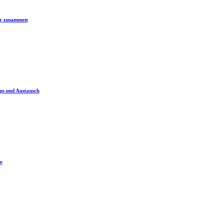
er zusammen
ps und Austausch
e