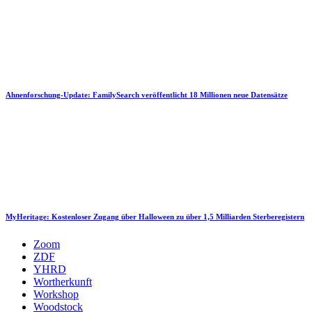
Ahnenforschung-Update: FamilySearch veröffentlicht 18 Millionen neue Datensätze
MyHeritage: Kostenloser Zugang über Halloween zu über 1,5 Milliarden Sterberegistern
Zoom
ZDF
YHRD
Wortherkunft
Workshop
Woodstock