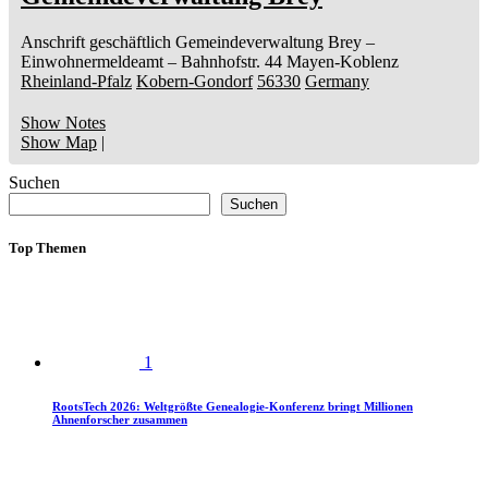
Anschrift geschäftlich
Gemeindeverwaltung Brey
–
Einwohnermeldeamt –
Bahnhofstr. 44
Mayen-Koblenz
Rheinland-Pfalz
Kobern-Gondorf
56330
Germany
Show Notes
Show Map
|
Suchen
Suchen
Top Themen
1
RootsTech 2026: Weltgrößte Genealogie-Konferenz bringt Millionen
Ahnenforscher zusammen