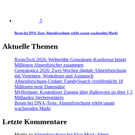
5
Boom bei DNA-Tests: Ahnenforschung erlebt rasant wachsenden Markt
Aktuelle Themen
RootsTech 2026: Weltgrößte Genealogie-Konferenz bringt
Millionen Ahnenforscher zusammen
Genealogica 2026: Zwei Wochen digitale Ahnenforschung
mit Vorträgen, Workshops und Austausch
Ahnenforschung-Update: FamilySearch veröffentlicht 18
Millionen neue Datensätze
MyHeritage: Kostenloser Zugang über Halloween zu über 1,5
Milliarden Sterberegistern
Boom bei DNA-Tests: Ahnenforschung erlebt rasant
wachsenden Markt
Letzte Kommentare
Martin
zu
Ahnenforschung bei Elon Musk: Eltern,