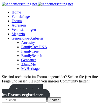
Home
Fernabfrage
Forum
Adressen
Veranstaltungen
Magazin
Genealogie-Anbieter
Ancestry
FamilyTreeDNA
FamilyTree
FamilySearch
Geneanet
23andMe
MyHeritage
Sie sind noch nicht im Forum angemeldet? Stellen Sie jetzt ihre
Frage und lassen Sie sich von unserer Community helfen!
Jetzt kostenlos
im Forum registrieren
Search