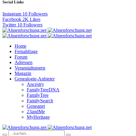
Social Links
Instagram
10
Followers
Facebook
2K
Likes
Twitter
10
Followers
Home
Fernabfrage
Forum
Adressen
Veranstaltungen
Magazin
Genealogie-Anbieter
Ancestry
FamilyTreeDNA
FamilyTree
FamilySearch
Geneanet
23andMe
MyHeritage