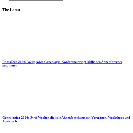
The Latest
RootsTech 2026: Weltgrößte Genealogie-Konferenz bringt Millionen Ahnenforscher
zusammen
Genealogica 2026: Zwei Wochen digitale Ahnenforschung mit Vorträgen, Workshops und
Austausch