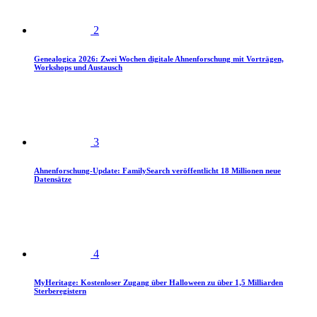
2
Genealogica 2026: Zwei Wochen digitale Ahnenforschung mit Vorträgen,
Workshops und Austausch
3
Ahnenforschung-Update: FamilySearch veröffentlicht 18 Millionen neue
Datensätze
4
MyHeritage: Kostenloser Zugang über Halloween zu über 1,5 Milliarden
Sterberegistern