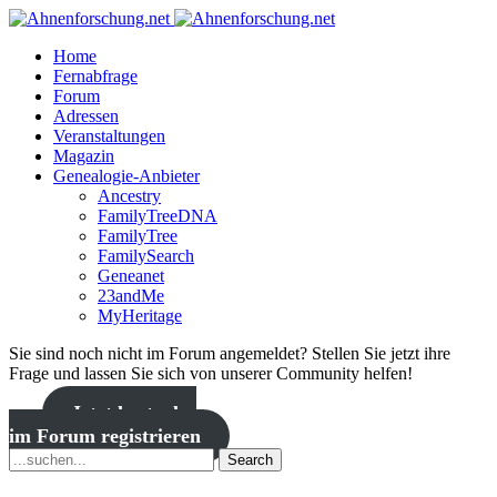
Home
Fernabfrage
Forum
Adressen
Veranstaltungen
Magazin
Genealogie-Anbieter
Ancestry
FamilyTreeDNA
FamilyTree
FamilySearch
Geneanet
23andMe
MyHeritage
Sie sind noch nicht im Forum angemeldet? Stellen Sie jetzt ihre
Frage und lassen Sie sich von unserer Community helfen!
Jetzt kostenlos
im Forum registrieren
Search