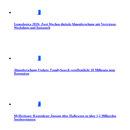
2
Genealogica 2026: Zwei Wochen digitale Ahnenforschung mit Vorträgen,
Workshops und Austausch
3
Ahnenforschung-Update: FamilySearch veröffentlicht 18 Millionen neue
Datensätze
4
MyHeritage: Kostenloser Zugang über Halloween zu über 1,5 Milliarden
Sterberegistern