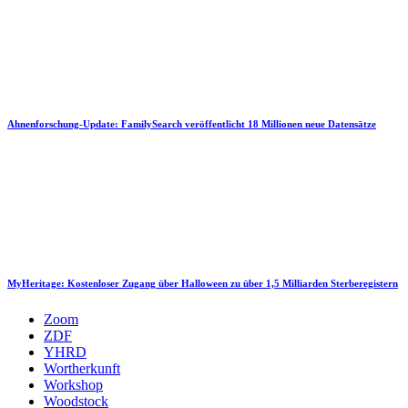
Ahnenforschung-Update: FamilySearch veröffentlicht 18 Millionen neue Datensätze
MyHeritage: Kostenloser Zugang über Halloween zu über 1,5 Milliarden Sterberegistern
Zoom
ZDF
YHRD
Wortherkunft
Workshop
Woodstock