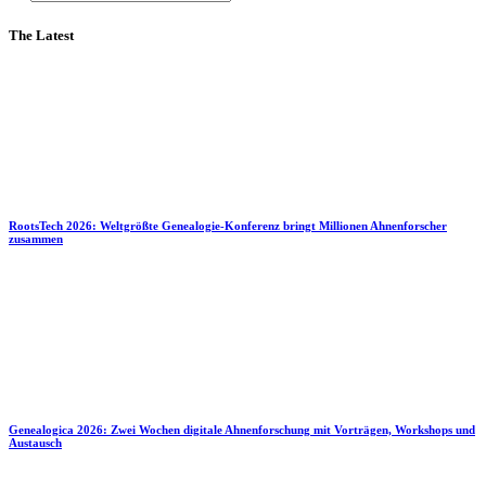
The Latest
RootsTech 2026: Weltgrößte Genealogie-Konferenz bringt Millionen Ahnenforscher
zusammen
Genealogica 2026: Zwei Wochen digitale Ahnenforschung mit Vorträgen, Workshops und
Austausch