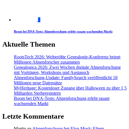
5
Boom bei DNA-Tests: Ahnenforschung erlebt rasant wachsenden Markt
Aktuelle Themen
RootsTech 2026: Weltgrößte Genealogie-Konferenz bringt
Millionen Ahnenforscher zusammen
Genealogica 2026: Zwei Wochen digitale Ahnenforschung
mit Vorträgen, Workshops und Austausch
Ahnenforschung-Update: FamilySearch veröffentlicht 18
Millionen neue Datensätze
MyHeritage: Kostenloser Zugang über Halloween zu über 1,5
Milliarden Sterberegistern
Boom bei DNA-Tests: Ahnenforschung erlebt rasant
wachsenden Markt
Letzte Kommentare
Martin
zu
Ahnenforschung bei Elon Musk: Eltern,