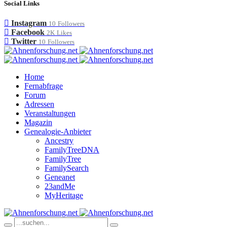
Social Links
Instagram
10
Followers
Facebook
2K
Likes
Twitter
10
Followers
Home
Fernabfrage
Forum
Adressen
Veranstaltungen
Magazin
Genealogie-Anbieter
Ancestry
FamilyTreeDNA
FamilyTree
FamilySearch
Geneanet
23andMe
MyHeritage