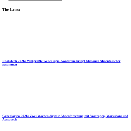
The Latest
RootsTech 2026: Weltgrößte Genealogie-Konferenz bringt Millionen Ahnenforscher
zusammen
Genealogica 2026: Zwei Wochen digitale Ahnenforschung mit Vorträgen, Workshops und
Austausch