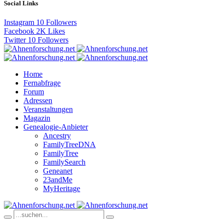
Social Links
Instagram
10
Followers
Facebook
2K
Likes
Twitter
10
Followers
Home
Fernabfrage
Forum
Adressen
Veranstaltungen
Magazin
Genealogie-Anbieter
Ancestry
FamilyTreeDNA
FamilyTree
FamilySearch
Geneanet
23andMe
MyHeritage