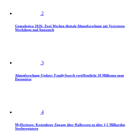
2
Genealogica 2026: Zwei Wochen digitale Ahnenforschung mit Vorträgen,
Workshops und Austausch
3
Ahnenforschung-Update: FamilySearch veröffentlicht 18 Millionen neue
Datensätze
4
MyHeritage: Kostenloser Zugang über Halloween zu über 1,5 Milliarden
Sterberegistern