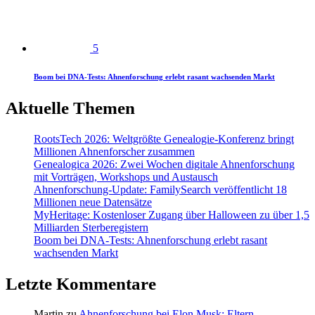
5
Boom bei DNA-Tests: Ahnenforschung erlebt rasant wachsenden Markt
Aktuelle Themen
RootsTech 2026: Weltgrößte Genealogie-Konferenz bringt
Millionen Ahnenforscher zusammen
Genealogica 2026: Zwei Wochen digitale Ahnenforschung
mit Vorträgen, Workshops und Austausch
Ahnenforschung-Update: FamilySearch veröffentlicht 18
Millionen neue Datensätze
MyHeritage: Kostenloser Zugang über Halloween zu über 1,5
Milliarden Sterberegistern
Boom bei DNA-Tests: Ahnenforschung erlebt rasant
wachsenden Markt
Letzte Kommentare
Martin
zu
Ahnenforschung bei Elon Musk: Eltern,