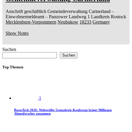
Anschrift geschäftlich
Gemeindeverwaltung Carinerland
–
Einwohnermeldeamt –
Panzower Landweg 1
Landkreis Rostock
Mecklenburg-Vorpommern
Neubukow
18233
Germany
Show Notes
Suchen
Suchen
Top Themen
1
RootsTech 2026: Weltgrößte Genealogie-Konferenz bringt Millionen
Ahnenforscher zusammen