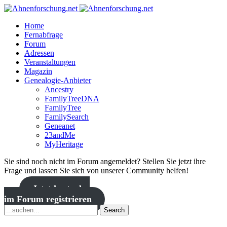
Home
Fernabfrage
Forum
Adressen
Veranstaltungen
Magazin
Genealogie-Anbieter
Ancestry
FamilyTreeDNA
FamilyTree
FamilySearch
Geneanet
23andMe
MyHeritage
Sie sind noch nicht im Forum angemeldet? Stellen Sie jetzt ihre
Frage und lassen Sie sich von unserer Community helfen!
Jetzt kostenlos
im Forum registrieren
Search