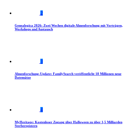
2
Genealogica 2026: Zwei Wochen digitale Ahnenforschung mit Vorträgen,
Workshops und Austausch
3
Ahnenforschung-Update: FamilySearch veröffentlicht 18 Millionen neue
Datensätze
4
MyHeritage: Kostenloser Zugang über Halloween zu über 1,5 Milliarden
Sterberegistern