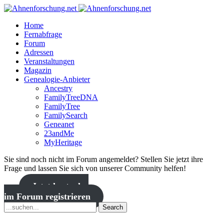
Home
Fernabfrage
Forum
Adressen
Veranstaltungen
Magazin
Genealogie-Anbieter
Ancestry
FamilyTreeDNA
FamilyTree
FamilySearch
Geneanet
23andMe
MyHeritage
Sie sind noch nicht im Forum angemeldet? Stellen Sie jetzt ihre
Frage und lassen Sie sich von unserer Community helfen!
Jetzt kostenlos
im Forum registrieren
Search