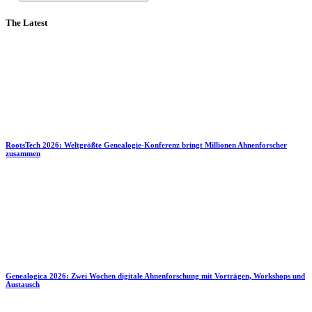
The Latest
RootsTech 2026: Weltgrößte Genealogie-Konferenz bringt Millionen Ahnenforscher
zusammen
Genealogica 2026: Zwei Wochen digitale Ahnenforschung mit Vorträgen, Workshops und
Austausch