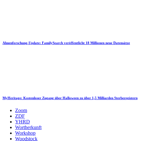
Ahnenforschung-Update: FamilySearch veröffentlicht 18 Millionen neue Datensätze
MyHeritage: Kostenloser Zugang über Halloween zu über 1,5 Milliarden Sterberegistern
Zoom
ZDF
YHRD
Wortherkunft
Workshop
Woodstock