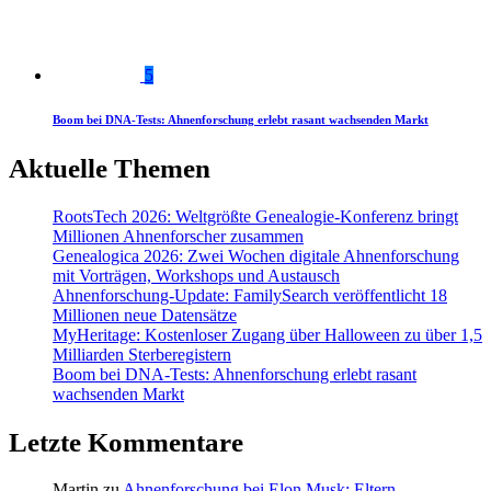
5
Boom bei DNA-Tests: Ahnenforschung erlebt rasant wachsenden Markt
Aktuelle Themen
RootsTech 2026: Weltgrößte Genealogie-Konferenz bringt
Millionen Ahnenforscher zusammen
Genealogica 2026: Zwei Wochen digitale Ahnenforschung
mit Vorträgen, Workshops und Austausch
Ahnenforschung-Update: FamilySearch veröffentlicht 18
Millionen neue Datensätze
MyHeritage: Kostenloser Zugang über Halloween zu über 1,5
Milliarden Sterberegistern
Boom bei DNA-Tests: Ahnenforschung erlebt rasant
wachsenden Markt
Letzte Kommentare
Martin
zu
Ahnenforschung bei Elon Musk: Eltern,