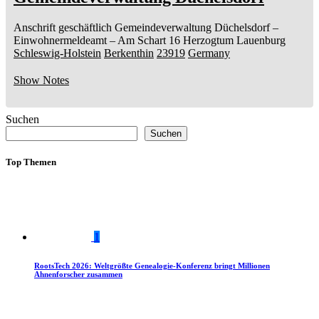
Anschrift geschäftlich
Gemeindeverwaltung Düchelsdorf
–
Einwohnermeldeamt –
Am Schart 16
Herzogtum Lauenburg
Schleswig-Holstein
Berkenthin
23919
Germany
Show Notes
Suchen
Suchen
Top Themen
1
RootsTech 2026: Weltgrößte Genealogie-Konferenz bringt Millionen
Ahnenforscher zusammen