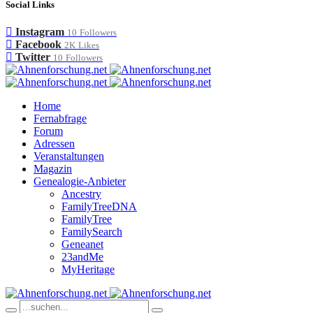
Social Links
Instagram
10
Followers
Facebook
2K
Likes
Twitter
10
Followers
Home
Fernabfrage
Forum
Adressen
Veranstaltungen
Magazin
Genealogie-Anbieter
Ancestry
FamilyTreeDNA
FamilyTree
FamilySearch
Geneanet
23andMe
MyHeritage