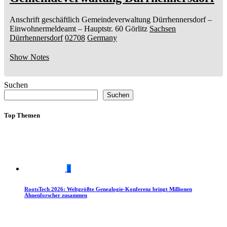
Anschrift geschäftlich
Gemeindeverwaltung Dürrhennersdorf
–
Einwohnermeldeamt –
Hauptstr. 60
Görlitz
Sachsen
Dürrhennersdorf
02708
Germany
Show Notes
Suchen
Suchen
Top Themen
1
RootsTech 2026: Weltgrößte Genealogie-Konferenz bringt Millionen
Ahnenforscher zusammen