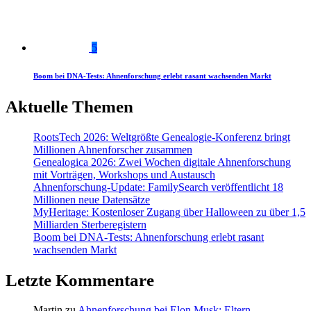
5
Boom bei DNA-Tests: Ahnenforschung erlebt rasant wachsenden Markt
Aktuelle Themen
RootsTech 2026: Weltgrößte Genealogie-Konferenz bringt
Millionen Ahnenforscher zusammen
Genealogica 2026: Zwei Wochen digitale Ahnenforschung
mit Vorträgen, Workshops und Austausch
Ahnenforschung-Update: FamilySearch veröffentlicht 18
Millionen neue Datensätze
MyHeritage: Kostenloser Zugang über Halloween zu über 1,5
Milliarden Sterberegistern
Boom bei DNA-Tests: Ahnenforschung erlebt rasant
wachsenden Markt
Letzte Kommentare
Martin
zu
Ahnenforschung bei Elon Musk: Eltern,