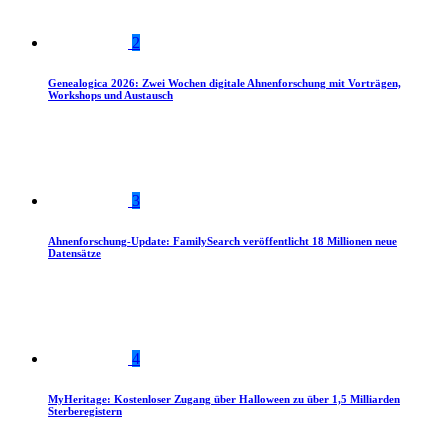
2
Genealogica 2026: Zwei Wochen digitale Ahnenforschung mit Vorträgen,
Workshops und Austausch
3
Ahnenforschung-Update: FamilySearch veröffentlicht 18 Millionen neue
Datensätze
4
MyHeritage: Kostenloser Zugang über Halloween zu über 1,5 Milliarden
Sterberegistern