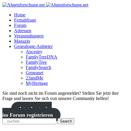
Home
Fernabfrage
Forum
Adressen
Veranstaltungen
Magazin
Genealogie-Anbieter
Ancestry
FamilyTreeDNA
FamilyTree
FamilySearch
Geneanet
23andMe
MyHeritage
Sie sind noch nicht im Forum angemeldet? Stellen Sie jetzt ihre
Frage und lassen Sie sich von unserer Community helfen!
Jetzt kostenlos
im Forum registrieren
Search