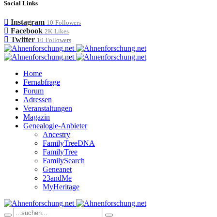
Social Links
Instagram
10
Followers
Facebook
2K
Likes
Twitter
10
Followers
Home
Fernabfrage
Forum
Adressen
Veranstaltungen
Magazin
Genealogie-Anbieter
Ancestry
FamilyTreeDNA
FamilyTree
FamilySearch
Geneanet
23andMe
MyHeritage