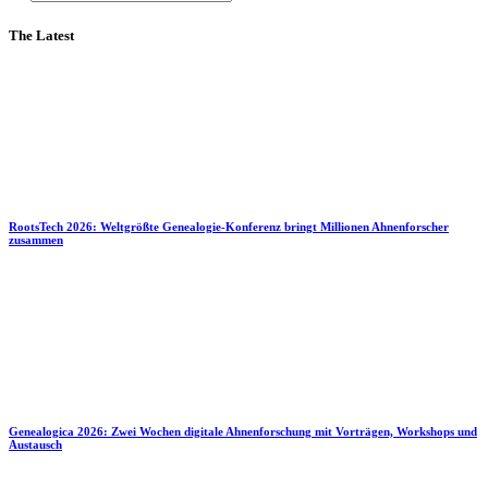
The Latest
RootsTech 2026: Weltgrößte Genealogie-Konferenz bringt Millionen Ahnenforscher
zusammen
Genealogica 2026: Zwei Wochen digitale Ahnenforschung mit Vorträgen, Workshops und
Austausch