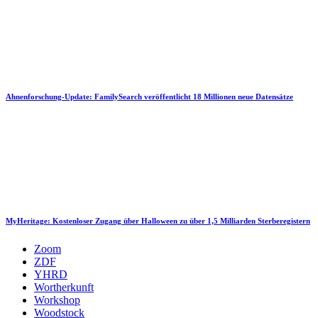
Ahnenforschung-Update: FamilySearch veröffentlicht 18 Millionen neue Datensätze
MyHeritage: Kostenloser Zugang über Halloween zu über 1,5 Milliarden Sterberegistern
Zoom
ZDF
YHRD
Wortherkunft
Workshop
Woodstock