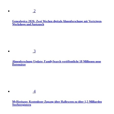
2
Genealogica 2026: Zwei Wochen digitale Ahnenforschung mit Vorträgen,
Workshops und Austausch
3
Ahnenforschung-Update: FamilySearch veröffentlicht 18 Millionen neue
Datensätze
4
MyHeritage: Kostenloser Zugang über Halloween zu über 1,5 Milliarden
Sterberegistern