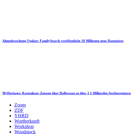
Ahnenforschung-Update: FamilySearch veröffentlicht 18 Millionen neue Datensätze
MyHeritage: Kostenloser Zugang über Halloween zu über 1,5 Milliarden Sterberegistern
Zoom
ZDF
YHRD
Wortherkunft
Workshop
Woodstock