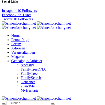
Social Links
Instagram
10
Followers
Facebook
2K
Likes
Twitter
10
Followers
Home
Fernabfrage
Forum
Adressen
Veranstaltungen
Magazin
Genealogie-Anbieter
Ancestry
FamilyTreeDNA
FamilyTree
FamilySearch
Geneanet
23andMe
MyHeritage