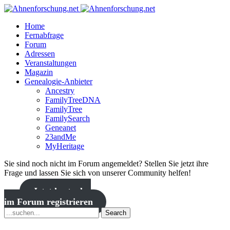
Home
Fernabfrage
Forum
Adressen
Veranstaltungen
Magazin
Genealogie-Anbieter
Ancestry
FamilyTreeDNA
FamilyTree
FamilySearch
Geneanet
23andMe
MyHeritage
Sie sind noch nicht im Forum angemeldet? Stellen Sie jetzt ihre
Frage und lassen Sie sich von unserer Community helfen!
Jetzt kostenlos
im Forum registrieren
Search