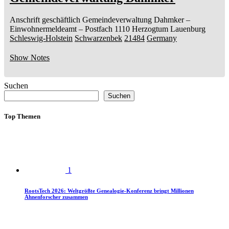
Anschrift geschäftlich
Gemeindeverwaltung Dahmker
–
Einwohnermeldeamt –
Postfach 1110
Herzogtum Lauenburg
Schleswig-Holstein
Schwarzenbek
21484
Germany
Show Notes
Suchen
Suchen
Top Themen
1
RootsTech 2026: Weltgrößte Genealogie-Konferenz bringt Millionen
Ahnenforscher zusammen