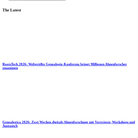
The Latest
RootsTech 2026: Weltgrößte Genealogie-Konferenz bringt Millionen Ahnenforscher
zusammen
Genealogica 2026: Zwei Wochen digitale Ahnenforschung mit Vorträgen, Workshops und
Austausch