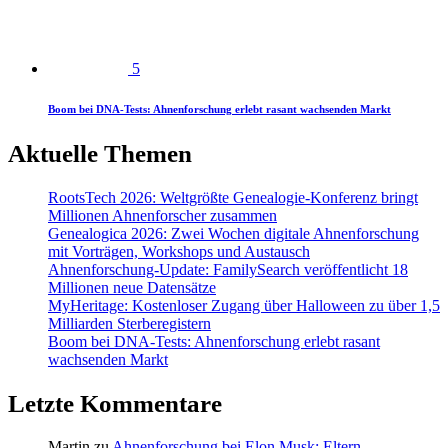
5
Boom bei DNA-Tests: Ahnenforschung erlebt rasant wachsenden Markt
Aktuelle Themen
RootsTech 2026: Weltgrößte Genealogie-Konferenz bringt
Millionen Ahnenforscher zusammen
Genealogica 2026: Zwei Wochen digitale Ahnenforschung
mit Vorträgen, Workshops und Austausch
Ahnenforschung-Update: FamilySearch veröffentlicht 18
Millionen neue Datensätze
MyHeritage: Kostenloser Zugang über Halloween zu über 1,5
Milliarden Sterberegistern
Boom bei DNA-Tests: Ahnenforschung erlebt rasant
wachsenden Markt
Letzte Kommentare
Martin
zu
Ahnenforschung bei Elon Musk: Eltern,