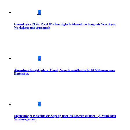
2
Genealogica 2026: Zwei Wochen digitale Ahnenforschung mit Vorträgen,
Workshops und Austausch
3
Ahnenforschung-Update: FamilySearch veröffentlicht 18 Millionen neue
Datensätze
4
MyHeritage: Kostenloser Zugang über Halloween zu über 1,5 Milliarden
Sterberegistern