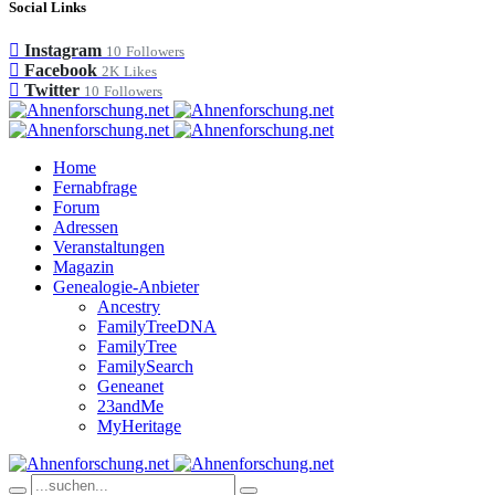
Social Links
Instagram
10
Followers
Facebook
2K
Likes
Twitter
10
Followers
Home
Fernabfrage
Forum
Adressen
Veranstaltungen
Magazin
Genealogie-Anbieter
Ancestry
FamilyTreeDNA
FamilyTree
FamilySearch
Geneanet
23andMe
MyHeritage