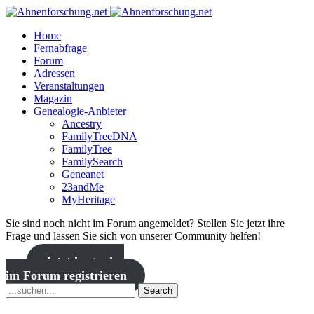
Home
Fernabfrage
Forum
Adressen
Veranstaltungen
Magazin
Genealogie-Anbieter
Ancestry
FamilyTreeDNA
FamilyTree
FamilySearch
Geneanet
23andMe
MyHeritage
Sie sind noch nicht im Forum angemeldet? Stellen Sie jetzt ihre
Frage und lassen Sie sich von unserer Community helfen!
Jetzt kostenlos
im Forum registrieren
Search