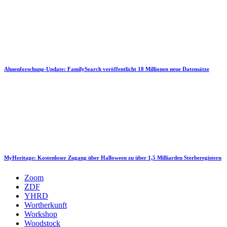
Ahnenforschung-Update: FamilySearch veröffentlicht 18 Millionen neue Datensätze
MyHeritage: Kostenloser Zugang über Halloween zu über 1,5 Milliarden Sterberegistern
Zoom
ZDF
YHRD
Wortherkunft
Workshop
Woodstock