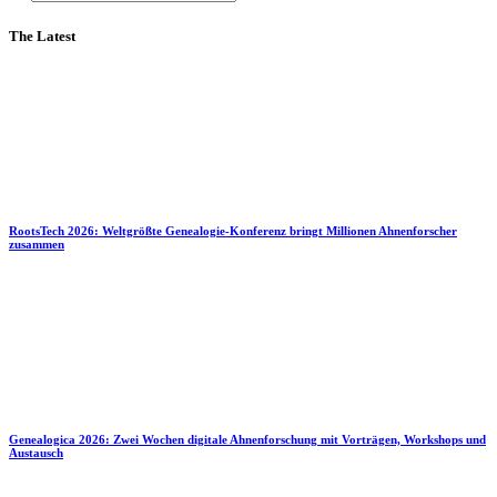
The Latest
RootsTech 2026: Weltgrößte Genealogie-Konferenz bringt Millionen Ahnenforscher
zusammen
Genealogica 2026: Zwei Wochen digitale Ahnenforschung mit Vorträgen, Workshops und
Austausch