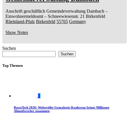
Anschrift geschäftlich
Gemeindeverwaltung Dambach
–
Einwohnermeldeamt –
Schneewiesenstr. 21
Birkenfeld
Rheinland-Pfalz
Birkenfeld
55765
Germany
Show Notes
Suchen
Suchen
Top Themen
1
RootsTech 2026: Weltgrößte Genealogie-Konferenz bringt Millionen
Ahnenforscher zusammen