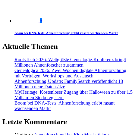
5
Boom bei DNA-Tests: Ahnenforschung erlebt rasant wachsenden Markt
Aktuelle Themen
RootsTech 2026: Weltgrößte Genealogie-Konferenz bringt
Millionen Ahnenforscher zusammen
Genealogica 2026: Zwei Wochen digitale Ahnenforschung
mit Vorträgen, Workshops und Austausch
Ahnenforschung-Update: FamilySearch veröffentlicht 18
Millionen neue Datensätze
MyHeritage: Kostenloser Zugang über Halloween zu über 1,5
Milliarden Sterberegistern
Boom bei DNA-Tests: Ahnenforschung erlebt rasant
wachsenden Markt
Letzte Kommentare
Martin
zu
Ahnenforschung bei Elon Musk: Eltern,