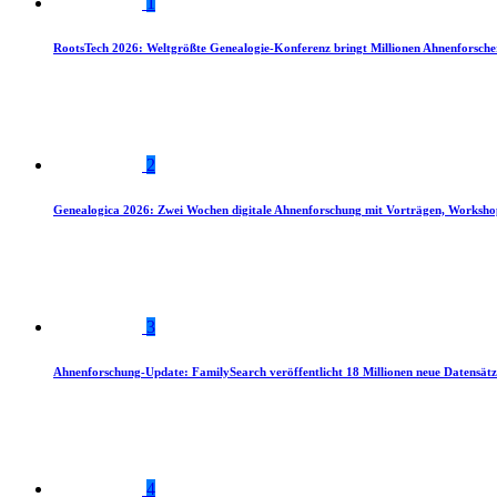
1
RootsTech 2026: Weltgrößte Genealogie-Konferenz bringt Millionen Ahnenforsch
2
Genealogica 2026: Zwei Wochen digitale Ahnenforschung mit Vorträgen, Worksho
3
Ahnenforschung-Update: FamilySearch veröffentlicht 18 Millionen neue Datensätz
4