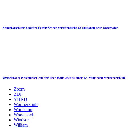
Ahnenforschung-Update: FamilySearch veröffentlicht 18 Millionen neue Datensätze
MyHeritage: Kostenloser Zugang über Halloween zu über 1,5 Milliarden Sterberegistern
Zoom
ZDF
YHRD
Wortherkunft
Workshop
Woodstock
Windsor
William