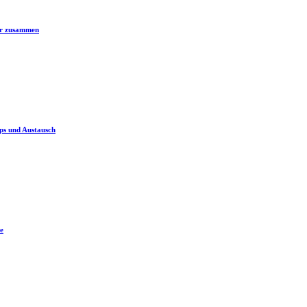
er zusammen
ps und Austausch
e