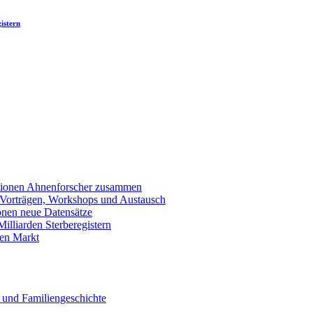
istern
llionen Ahnenforscher zusammen
 Vorträgen, Workshops und Austausch
onen neue Datensätze
lliarden Sterberegistern
en Markt
 und Familiengeschichte