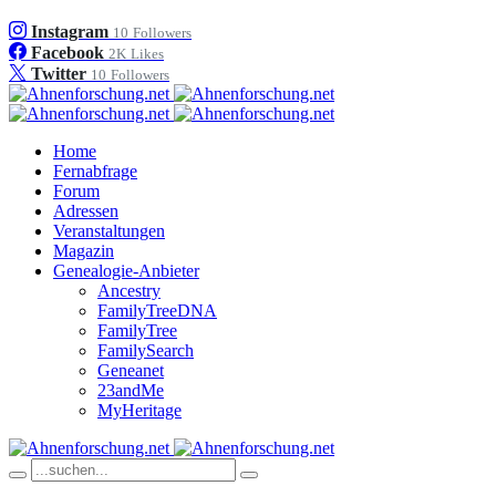
Instagram
10
Followers
Facebook
2K
Likes
Twitter
10
Followers
Home
Fernabfrage
Forum
Adressen
Veranstaltungen
Magazin
Genealogie-Anbieter
Ancestry
FamilyTreeDNA
FamilyTree
FamilySearch
Geneanet
23andMe
MyHeritage