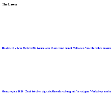
The Latest
RootsTech 2026: Weltgrößte Genealogie-Konferenz bringt Millionen Ahnenforscher zusa
Genealogica 2026: Zwei Wochen digitale Ahnenforschung mit Vorträgen, Workshops und A