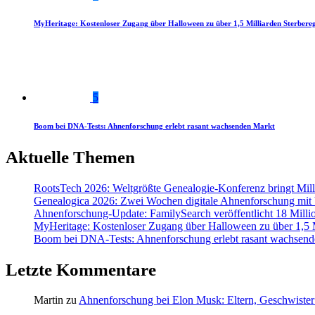
MyHeritage: Kostenloser Zugang über Halloween zu über 1,5 Milliarden Sterbereg
5
Boom bei DNA-Tests: Ahnenforschung erlebt rasant wachsenden Markt
Aktuelle Themen
RootsTech 2026: Weltgrößte Genealogie-Konferenz bringt Mi
Genealogica 2026: Zwei Wochen digitale Ahnenforschung mit
Ahnenforschung-Update: FamilySearch veröffentlicht 18 Milli
MyHeritage: Kostenloser Zugang über Halloween zu über 1,5 Mi
Boom bei DNA-Tests: Ahnenforschung erlebt rasant wachsend
Letzte Kommentare
Martin
zu
Ahnenforschung bei Elon Musk: Eltern, Geschwister