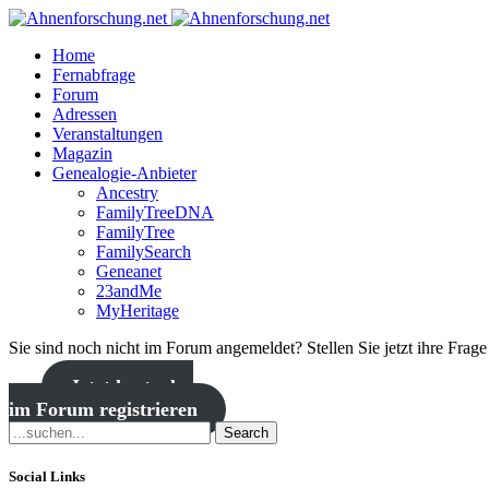
Home
Fernabfrage
Forum
Adressen
Veranstaltungen
Magazin
Genealogie-Anbieter
Ancestry
FamilyTreeDNA
FamilyTree
FamilySearch
Geneanet
23andMe
MyHeritage
Sie sind noch nicht im Forum angemeldet? Stellen Sie jetzt ihre Frag
Jetzt kostenlos
im Forum registrieren
Search
Social Links