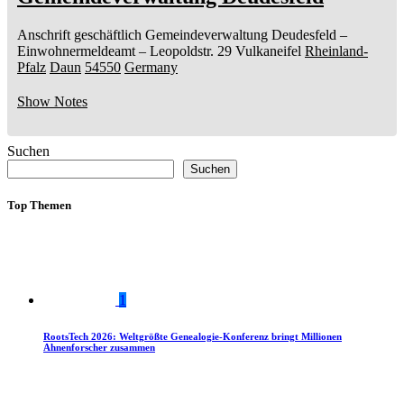
Anschrift geschäftlich
Gemeindeverwaltung Deudesfeld
–
Einwohnermeldeamt –
Leopoldstr. 29
Vulkaneifel
Rheinland-
Pfalz
Daun
54550
Germany
Show Notes
Suchen
Suchen
Top Themen
1
RootsTech 2026: Weltgrößte Genealogie-Konferenz bringt Millionen
Ahnenforscher zusammen