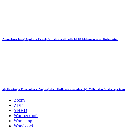
Ahnenforschung-Update: FamilySearch veröffentlicht 18 Millionen neue Datensätze
MyHeritage: Kostenloser Zugang über Halloween zu über 1,5 Milliarden Sterberegistern
Zoom
ZDF
YHRD
Wortherkunft
Workshop
Woodstock