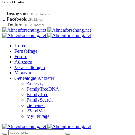
Social Links
Instagram
10
Followers
Facebook
2K
Likes
Twitter
10
Followers
Home
Fernabfrage
Forum
Adressen
Veranstaltungen
Magazin
Genealogie-Anbieter
Ancestry
FamilyTreeDNA
FamilyTree
FamilySearch
Geneanet
23andMe
MyHeritage