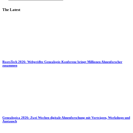
The Latest
RootsTech 2026: Weltgrößte Genealogie-Konferenz bringt Millionen Ahnenforscher
zusammen
Genealogica 2026: Zwei Wochen digitale Ahnenforschung mit Vorträgen, Workshops und
Austausch