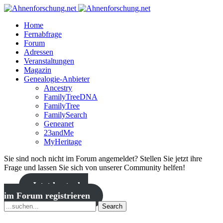
Home
Fernabfrage
Forum
Adressen
Veranstaltungen
Magazin
Genealogie-Anbieter
Ancestry
FamilyTreeDNA
FamilyTree
FamilySearch
Geneanet
23andMe
MyHeritage
Sie sind noch nicht im Forum angemeldet? Stellen Sie jetzt ihre
Frage und lassen Sie sich von unserer Community helfen!
Jetzt kostenlos
im Forum registrieren
Search