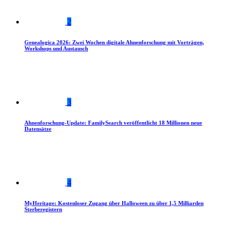
2
Genealogica 2026: Zwei Wochen digitale Ahnenforschung mit Vorträgen,
Workshops und Austausch
3
Ahnenforschung-Update: FamilySearch veröffentlicht 18 Millionen neue
Datensätze
4
MyHeritage: Kostenloser Zugang über Halloween zu über 1,5 Milliarden
Sterberegistern