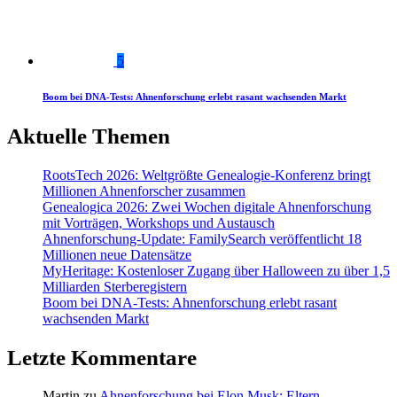
5
Boom bei DNA-Tests: Ahnenforschung erlebt rasant wachsenden Markt
Aktuelle Themen
RootsTech 2026: Weltgrößte Genealogie-Konferenz bringt
Millionen Ahnenforscher zusammen
Genealogica 2026: Zwei Wochen digitale Ahnenforschung
mit Vorträgen, Workshops und Austausch
Ahnenforschung-Update: FamilySearch veröffentlicht 18
Millionen neue Datensätze
MyHeritage: Kostenloser Zugang über Halloween zu über 1,5
Milliarden Sterberegistern
Boom bei DNA-Tests: Ahnenforschung erlebt rasant
wachsenden Markt
Letzte Kommentare
Martin
zu
Ahnenforschung bei Elon Musk: Eltern,